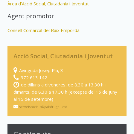
Àrea d'Acció Social, Ciutadania i Joventut
Agent promotor
Consell Comarcal del Baix Empordà
Acció Social, Ciutadania i Joventut
Avinguda Josep Pla, 3
972 613 142
de dilluns a divendres, de 8.30 a 13.30 h i
dimarts, de 8.30 a 17.30 h (excepte del 15 de juny
al 15 de setembre)
serveissocials@palafrugell.cat