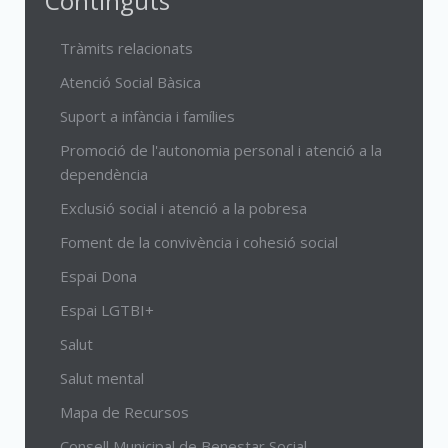
Continguts
Tràmits relacionats
Atenció Social Bàsica
Suport a infància i famílies
Promoció de l'autonomia personal i atenció a la
dependència
Exclusió social i atenció a la pobresa
Foment de la convivència i cohesió social
Espai Dona
Espai LGTBI+
Salut
Salut mental
Mapa de Recursos
Consell Municipal de Benestar Social