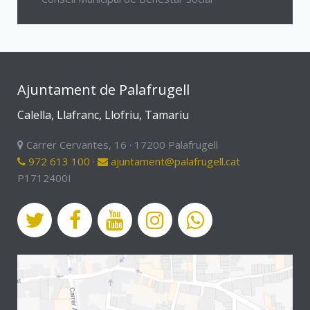
Ajuntament de Palafrugell
Calella, Llafranc, Llofriu, Tamariu
Carrer Cervantes, 16 · 17200 Palafrugell
972 613 100
·
ajuntament@palafrugell.cat
P1712400I