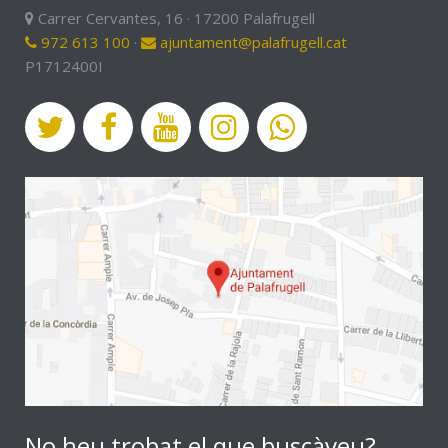
Carrer Cervantes, 16 · 17200 Palafrugell
972 613 100
·
ajuntament@palafrugell.cat
P1712400I
No heu trobat el que buscàveu?