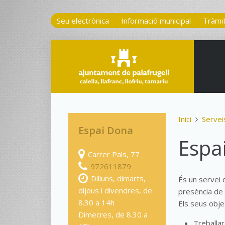
Seu electrònica
Informació municipal
Tràmi
Inici
Servei
Espai Dona
Espa
Carrer Pals, 77
972611879
Dilluns, dimarts,
És un servei 
dijous i divendres, de
presència de 
8.30 a 14h
Els seus obje
Dimecres, de 8.30 a
Treballar