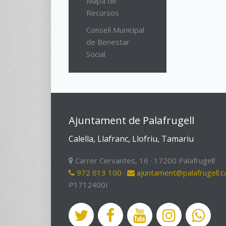
Mapa de
Recursos
Consell Municipal
de Benestar
Social
Ajuntament de Palafrugell
Calella, Llafranc, Llofriu, Tamariu
Carrer Cervantes, 16 · 17200 Palafrugell
972 613 100
·
ajuntament@palafrugell.c
P1712400I