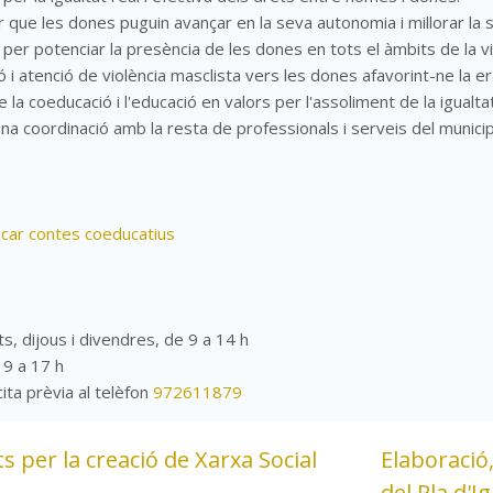
r que les dones puguin avançar en la seva autonomia i millorar la s
 per potenciar la presència de les dones en tots el àmbits de la vi
 i atenció de violència masclista vers les dones afavorint-ne la er
la coeducació i l'educació en valors per l'assoliment de la igualtat
una coordinació amb la resta de professionals i serveis del municip
icar contes coeducatius
ts, dijous i divendres, de 9 a 14 h
 9 a 17 h
ita prèvia al telèfon
972611879
ts per la creació de Xarxa Social
Elaboració
del Pla d'I