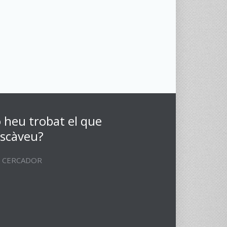
 heu trobat el que
scàveu?
CERCADOR