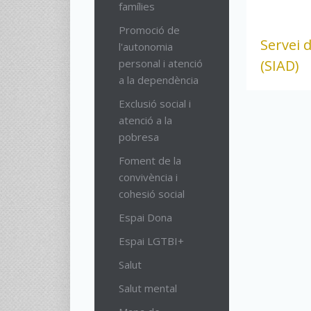
famílies
Promoció de
Servei 
l'autonomia
personal i atenció
(SIAD)
a la dependència
Exclusió social i
atenció a la
pobresa
Foment de la
convivència i
cohesió social
Espai Dona
Espai LGTBI+
Salut
Salut mental