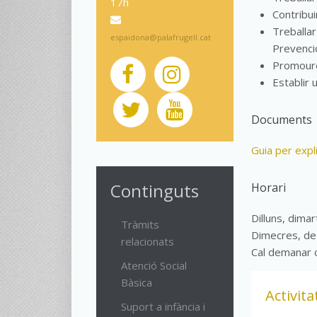
17h
Contribui
Treballar
espaidona@palafrugell.cat
Prevenció
Promoure 
Establir 
Documents
Guia per expl
Continguts
Horari
Dilluns, dimar
Tràmits
Dimecres, de
relacionats
Cal demanar c
Atenció Social
Bàsica
Activita
Suport a infància i