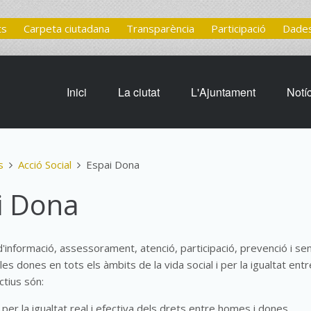
ts
Carpeta ciutadana
Transparència
Participació
Dades
Inici
La ciutat
L'Ajuntament
Notí
s
Acció Social
Espai Dona
i Dona
d'informació, assessorament, atenció, participació, prevenció i sens
les dones en tots els àmbits de la vida social i per la igualtat ent
ctius són:
 per la igualtat real i efectiva dels drets entre homes i dones.