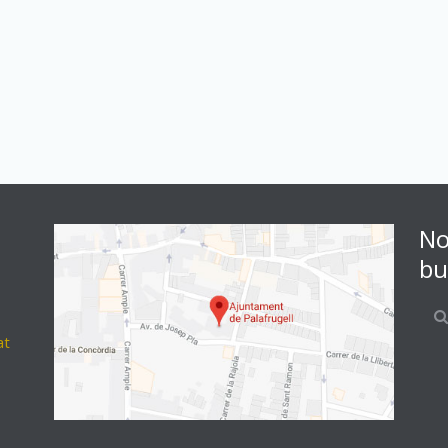
No
bu
at