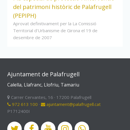
del patrimoni històric de Palafrugell
(PEPIPH)
Aprovat definitivament per la La Comissió
Territorial d'Urbanisme de Girona el 19 de
desembre de 2007
Ajuntament de Palafrugell
Calella, Llafranc, Llofriu, Tamariu
Carrer Cervantes, 16 · 17200 Palafrugell
972 613 100
·
ajuntament@palafrugell.cat
P1712400I