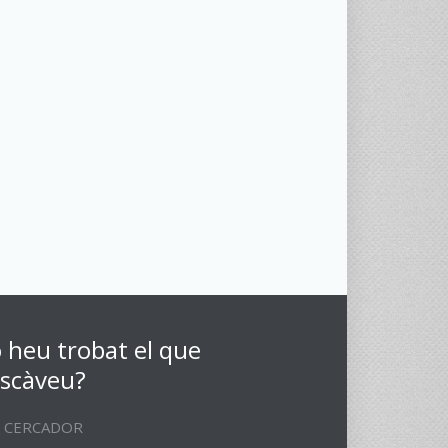
 heu trobat el que
scàveu?
CERCADOR