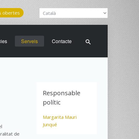
 obertes
cies
Serveis
Contacte
Responsable
polític
Margarita Mauri
Junqué
el
alitat de