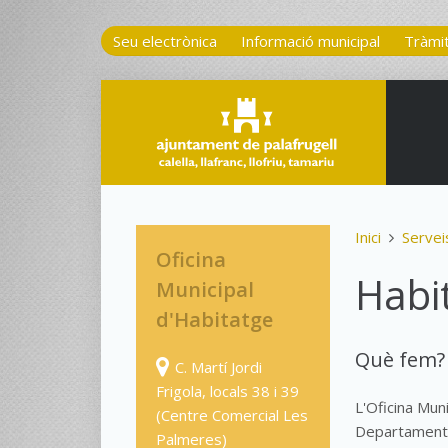
Seu electrònica
Informació municipal
Tràmi
Inici
Servei
Oficina
Habi
Municipal
d'Habitatge
Què fem?
C. Martí Jordi
Frigola, locals 38 i 39
L'Oficina Mun
(Centre Comercial Les
Departament d
Palmeres)