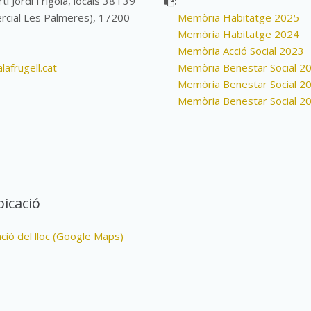
í Jordi Frigola, locals 38 i 39
:
rcial Les Palmeres), 17200
Memòria Habitatge 2025
Memòria Habitatge 2024
Memòria Acció Social 2023
afrugell.cat
Memòria Benestar Social 2
Memòria Benestar Social 2
Memòria Benestar Social 2
icació
ació del lloc (Google Maps)