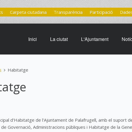
ts
Carpeta ciutadana
Transparència
Participació
Dades
Inici
La ciutat
L'Ajuntament
Notí
s
Habitatge
tatge
icipal d'Habitatge de l'Ajuntament de Palafrugell, amb el suport d
e Governació, Administracions públiques i Habitatge de la Gener