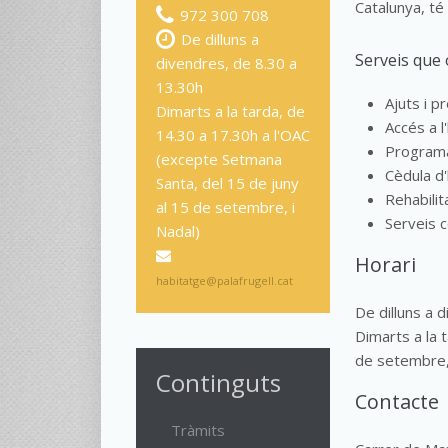
Catalunya, té 
972 300 708
De dilluns a
Serveis que 
divendres, de 8.30 a
13.30h
Ajuts i p
Dimarts a la tarda, de
Accés a l
14.30 a 17.30h a l'OAC
Programa
(excepte Setmana
Cèdula d'
Santa, del 15 de juny
Rehabilit
al 15 de setembre, i
Serveis 
Nadal)
Horari
habitatge@palafrugell.cat
De dilluns a 
Dimarts a la 
de setembre,
Continguts
Contacte
Tràmits