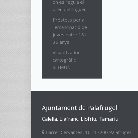
on es regula el
preu del lloguer
Préstecs per a
l'emancipació de
joves entre 18 i
35 anys
Visualitzador
cartogràfic
SITMUN
Ajuntament de Palafrugell
Calella, Llafranc, Llofriu, Tamariu
Carrer Cervantes, 16 · 17200 Palafrugell