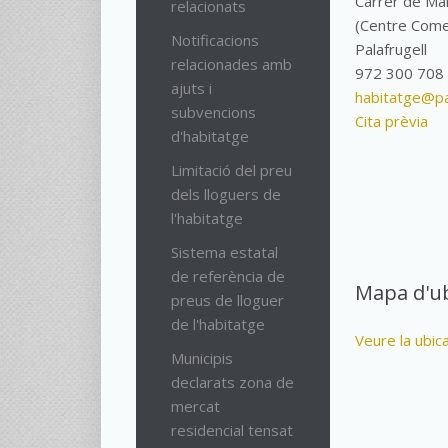
Carrer de Mart
relacionats
(Centre Come
Notificacions
Palafrugell
relacionades amb
972 300 708
ajuts i
habitatge@pal
subvencions
Cita prèvia
d'habitatge
Limitació del preu
dels lloguers de
l'habitatge
Sistema estatal
de referència de
Mapa d'ub
preus de lloguer
de l'habitatge
Veure la ubic
Municipis
declarats zona de
mercat
residencial tensat