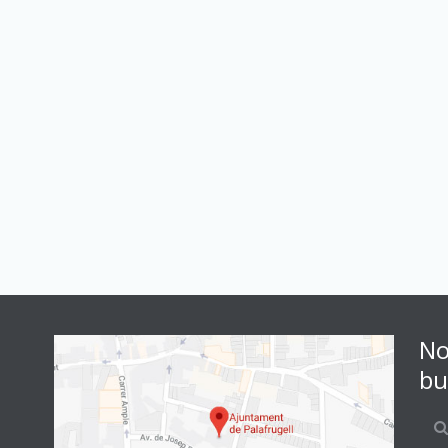
No
bu