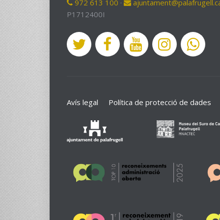
972 613 100
·
ajuntament@palafrugell.c
P1712400I
Avís legal
Política de protecció de dades