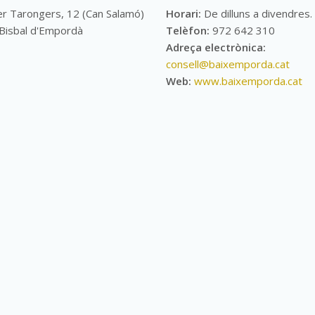
er Tarongers, 12 (Can Salamó)
Horari:
De dilluns a divendres.
 Bisbal d'Empordà
Telèfon:
972 642 310
Adreça electrònica:
consell@baixemporda.cat
Web:
www.baixemporda.cat