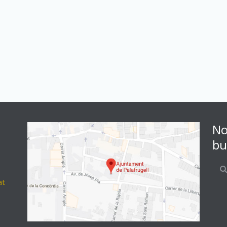
No
bu
at