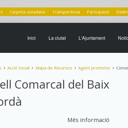
ts
Carpeta ciutadana
Transparència
Participació
Dades
Inici
La ciutat
L'Ajuntament
Notí
s
Acció Social
Mapa de Recursos
Agent promotor
Conse
ell Comarcal del Baix
ordà
Més informació