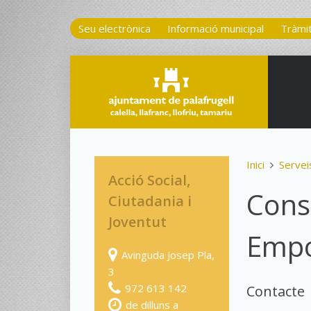
Seu electrònica
Informació municipal
Tràmi
Inici
Servei
Acció Social,
Cons
Ciutadania i
Joventut
Emp
Avinguda Josep Pla,
3
972 613 142
Contacte
de dilluns a