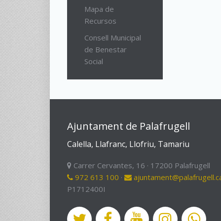
Mapa de
Recursos
Consell Municipal
de Benestar
Social
Ajuntament de Palafrugell
Calella, Llafranc, Llofriu, Tamariu
Carrer Cervantes, 16 · 17200 Palafrugell
972 613 100
·
ajuntament@palafrugell.c
P1712400I