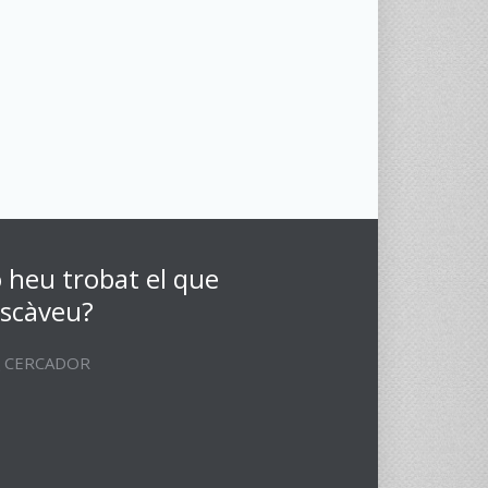
 heu trobat el que
scàveu?
CERCADOR