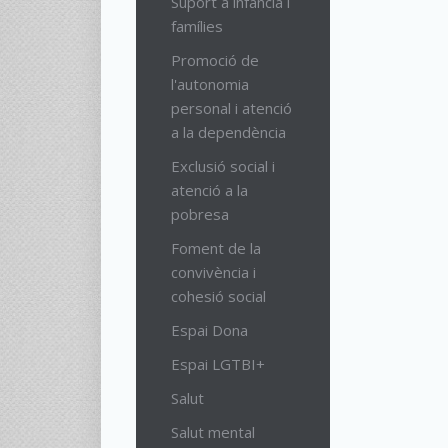
Suport a infància i
famílies
Promoció de
l'autonomia
personal i atenció
a la dependència
Exclusió social i
atenció a la
pobresa
Foment de la
convivència i
cohesió social
Espai Dona
Espai LGTBI+
Salut
Salut mental