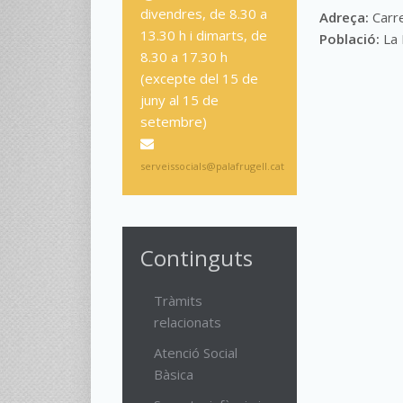
divendres, de 8.30 a
Adreça:
Carr
13.30 h i dimarts, de
Població:
La
8.30 a 17.30 h
(excepte del 15 de
juny al 15 de
setembre)
serveissocials@palafrugell.cat
Continguts
Tràmits
relacionats
Atenció Social
Bàsica