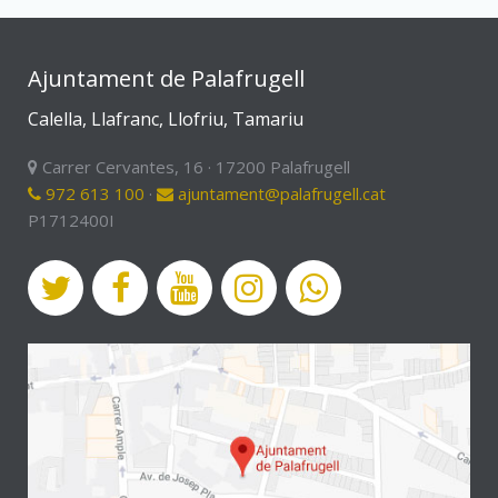
Ajuntament de Palafrugell
Calella, Llafranc, Llofriu, Tamariu
Carrer Cervantes, 16 · 17200 Palafrugell
972 613 100
·
ajuntament@palafrugell.cat
P1712400I