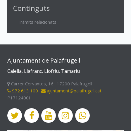
Continguts
Tràmits relacionats
Ajuntament de Palafrugell
Calella, Llafranc, Llofriu, Tamariu
Carrer Cervantes, 16 · 17200 Palafrugell
972 613 100
·
ajuntament@palafrugell.cat
P1712400I