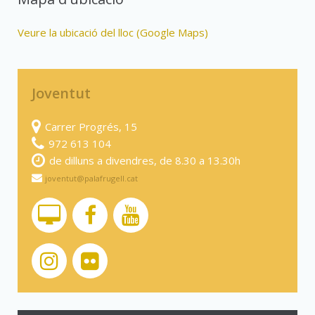
Veure la ubicació del lloc (Google Maps)
Joventut
Carrer Progrés, 15
972 613 104
de dilluns a divendres, de 8.30 a 13.30h
joventut@palafrugell.cat