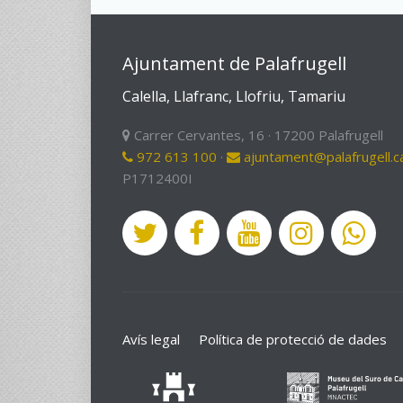
Ajuntament de Palafrugell
Calella, Llafranc, Llofriu, Tamariu
Carrer Cervantes, 16 · 17200 Palafrugell
972 613 100
·
ajuntament@palafrugell.c
P1712400I
Avís legal
Política de protecció de dades