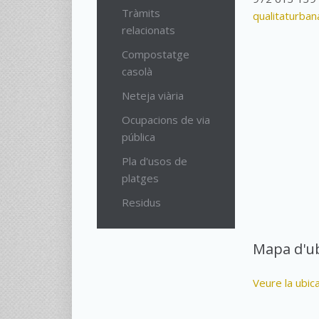
Tràmits
qualitaturban
relacionats
Compostatge
casolà
Neteja viària
Ocupacions de via
pública
Pla d'usos de
platges
Residus
Mapa d'ub
Veure la ubic