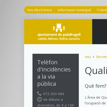
Seu electrònica
Informació municipal
Tràmi
Inici
Servei
Telèfon
Qual
d'incidències
a la via
pública
Què fem?
972 303 066
L'Àrea de Qua
de dilluns a
l'ocupació de 
divendres, de 9 a 13h