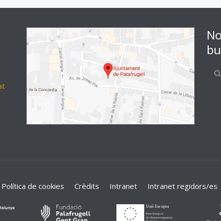
No
bu
at
Política de cookies
Crèdits
Intranet
Intranet regidors/es