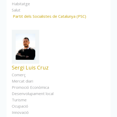
Habitatge
Salut
Partit dels Socialistes de Catalunya (PSC)
Sergi Luis Cruz
Comerç
Mercat diari
Promoció Econòmica
Desenvolupament local
Turisme
Ocupació
Innovació