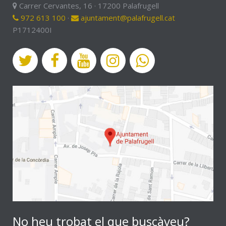
Carrer Cervantes, 16 · 17200 Palafrugell
972 613 100
·
ajuntament@palafrugell.cat
P1712400I
No heu trobat el que buscàveu?