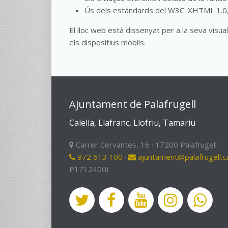
Ús dels estàndards del W3C: XHTML 1.0,
El lloc web està dissenyat per a la seva visu
els dispositius mòbils.
Ajuntament de Palafrugell
Calella, Llafranc, Llofriu, Tamariu
Carrer Cervantes, 16 · 17200 Palafrugell
972 613 100
·
ajuntament@palafrugell.c
P1712400I