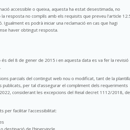
ormació accessible o queixa, aquesta ha estat desestimada, no
la resposta no complís amb els requisits que preveu l'article 12.5
ó. Igualment es podrà iniciar una reclamació en cas que hagi
sense haver obtingut resposta.
 és del 8 de gener de 2015 i en aquesta data es va fer la revisió 
.
ons parcials del contingut web nou o modificat, tant de la plantill
s publicats, per tal d'assegurar el compliment dels requeriments
2022, considerant les excepcions del Reial decret 1112/2018, de
er facilitar l'accessibilitat:
ges
 o destinació de l'hipervincle