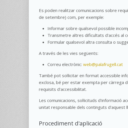
Es poden realitzar comunicacions sobre requisi
de setembre) com, per exemple:
Informar sobre qualsevol possible incomp
Transmetre altres dificultats d'accés al c
Formular qualsevol altra consulta o suggeri
A través de les vies següents:
Correu electrònic:
web@palafrugell.cat
També pot sol·licitar en format accessible inf
exclosa, bé per estar exempta per càrrega d
requisits d'accessibilitat.
Les comunicacions, sol·licituds d'informació a
unitat responsable dels continguts d'aquest l
Procediment d'aplicació