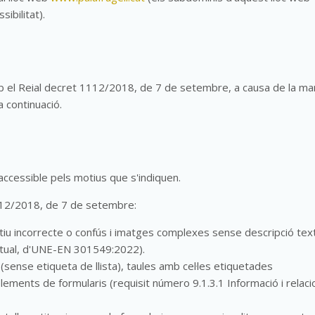
ibilitat).
 el Reial decret 1112/2018, de 7 de setembre, a causa de la ma
 continuació.
 accessible pels motius que s'indiquen.
112/2018, de 7 de setembre:
atiu incorrecte o confús i imatges complexes sense descripció tex
extual, d'UNE-EN 301549:2022).
(sense etiqueta de llista), taules amb cel·les etiquetades
elements de formularis (requisit número 9.1.3.1 Informació i relaci