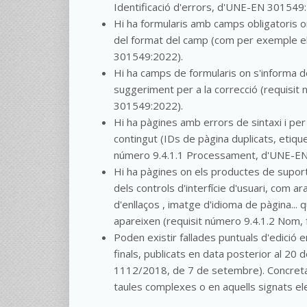
Identificació d'errors, d'UNE-EN 301549
Hi ha formularis amb camps obligatoris on
del format del camp (com per exemple el 
301549:2022).
Hi ha camps de formularis on s'informa de
suggeriment per a la correcció (requisi
301549:2022).
Hi ha pàgines amb errors de sintaxi i pe
contingut (IDs de pàgina duplicats, etique
número 9.4.1.1 Processament, d'UNE-EN
Hi ha pàgines on els productes de suport 
dels controls d'interfície d'usuari, com a
d'enllaços , imatge d'idioma de pàgina...
apareixen (requisit número 9.4.1.2 Nom,
Poden existir fallades puntuals d'edici
finals, publicats en data posterior al 20
1112/2018, de 7 de setembre). Concreta
taules complexes o en aquells signats ele