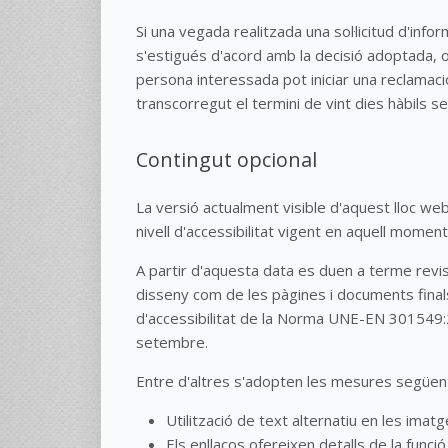
Si una vegada realitzada una sol·licitud d'inf
s'estigués d'acord amb la decisió adoptada, o 
persona interessada pot iniciar una reclamaci
transcorregut el termini de vint dies hàbils 
Contingut opcional
La versió actualment visible d'aquest lloc web
nivell d'accessibilitat vigent en aquell moment
A partir d'aquesta data es duen a terme revisi
disseny com de les pàgines i documents final
d'accessibilitat de la Norma UNE-EN 301549:
setembre.
Entre d'altres s'adopten les mesures següents p
Utilització de text alternatiu en les imat
Els enllaços ofereixen detalls de la funció