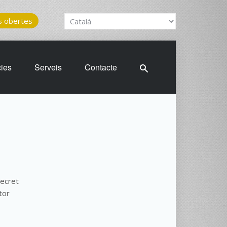
 obertes
cies
Serveis
Contacte
decret
tor