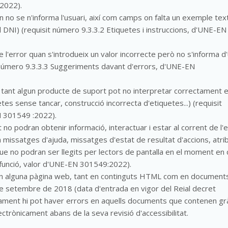
:2022).
 no se n'informa l'usuari, així com camps on falta un exemple tex
DNI) (requisit número 9.3.3.2 Etiquetes i instruccions, d'UNE-EN
 l'error quan s'introdueix un valor incorrecte però no s'informa d
t número 9.3.3.3 Suggeriments davant d'errors, d'UNE-EN
r tant algun producte de suport pot no interpretar correctament e
tes sense tancar, construcció incorrecta d'etiquetes...) (requisit
 301549 :2022).
no podran obtenir informació, interactuar i estar al corrent de l'
ra missatges d'ajuda, missatges d'estat de resultat d'accions, atri
 que no podran ser llegits per lectors de pantalla en el moment en
 funció, valor d'UNE-EN 301549:2022).
ó en alguna pàgina web, tant en continguts HTML com en document
 de setembre de 2018 (data d'entrada en vigor del Reial decret
ment hi pot haver errors en aquells documents que contenen grà
ctrònicament abans de la seva revisió d'accessibilitat.