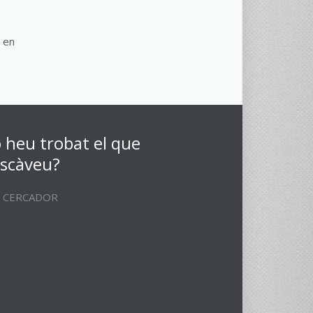
a en
 heu trobat el que
scàveu?
CERCADOR