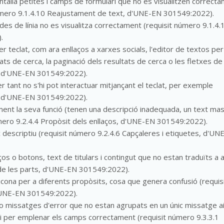
talla petites i camps de formulari que no es visualitzen correct
número 9.1.4.10 Reajustament de text, d'UNE-EN 301549:2022).
ades de línia no es visualitza correctament (requisit número 9.1.4.
.
 teclat, com ara enllaços a xarxes socials, l'editor de textos per
s de cerca, la paginació dels resultats de cerca o les fletxes de
t, d'UNE-EN 301549:2022).
r tant no s'hi pot interactuar mitjançant el teclat, per exemple
s, d'UNE-EN 301549:2022).
ament la seva funció (tenen una descripció inadequada, un text ma
 número 9.2.4.4 Propòsit dels enllaços, d'UNE-EN 301549:2022).
 descriptiu (requisit número 9.2.4.6 Capçaleres i etiquetes, d'UN
ços o botons, text de titulars i contingut que no estan traduïts a a
 de les parts, d'UNE-EN 301549:2022).
icona per a diferents propòsits, cosa que genera confusió (requis
d'UNE-EN 301549:2022).
 o missatges d'error que no estan agrupats en un únic missatge ai
 per emplenar els camps correctament (requisit número 9.3.3.1