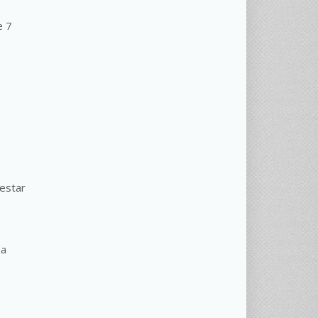
e 7
 estar
 a