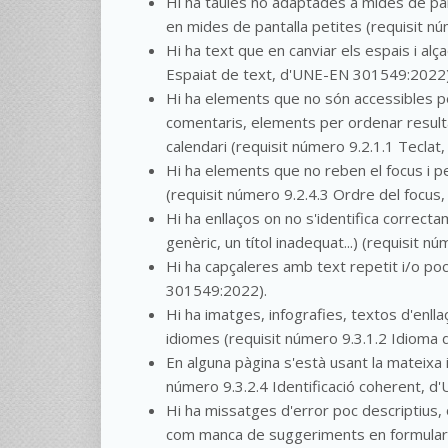
Hi ha taules no adaptades a mides de pan
en mides de pantalla petites (requisit 
Hi ha text que en canviar els espais i alç
Espaiat de text, d'UNE-EN 301549:2022)
Hi ha elements que no són accessibles per
comentaris, elements per ordenar resultat
calendari (requisit número 9.2.1.1 Tecla
Hi ha elements que no reben el focus i pe
(requisit número 9.2.4.3 Ordre del focu
Hi ha enllaços on no s'identifica correct
genèric, un títol inadequat...) (requisit
Hi ha capçaleres amb text repetit i/o poc
301549:2022).
Hi ha imatges, infografies, textos d'enlla
idiomes (requisit número 9.3.1.2 Idioma
En alguna pàgina s'està usant la mateixa 
número 9.3.2.4 Identificació coherent, 
Hi ha missatges d'error poc descriptius,
com manca de suggeriments en formulari