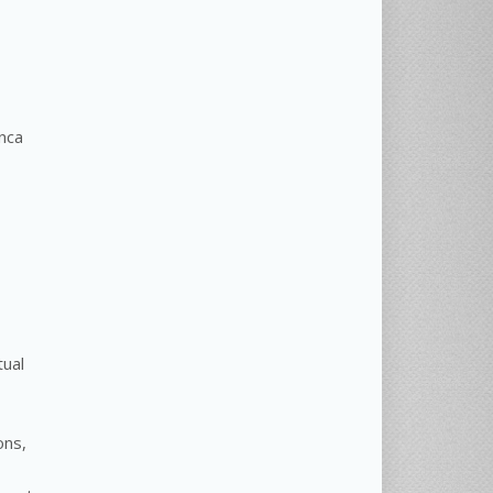
nca
tual
ons,