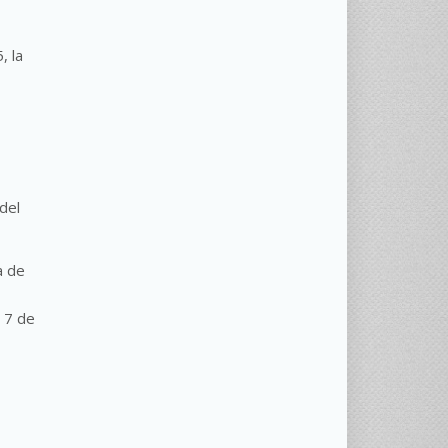
, la
del
a de
 7 de