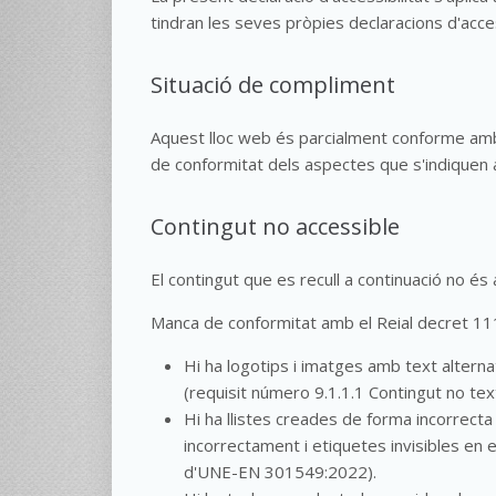
tindran les seves pròpies declaracions d'access
Situació de compliment
Aquest lloc web és parcialment conforme amb
de conformitat dels aspectes que s'indiquen a
Contingut no accessible
El contingut que es recull a continuació no és
Manca de conformitat amb el Reial decret 1
Hi ha logotips i imatges amb text altern
(requisit número 9.1.1.1 Contingut no t
Hi ha llistes creades de forma incorrecta 
incorrectament i etiquetes invisibles en 
d'UNE-EN 301549:2022).