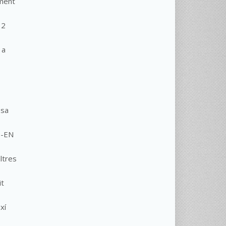
ament
12
 a
ssa
E-EN
ltres
it
xí