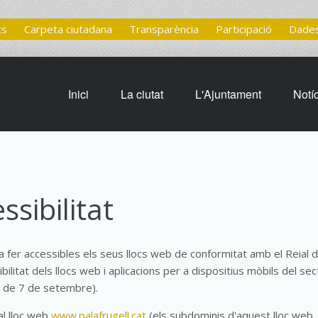
ts
Carpeta ciutadana
Transparència
Participació
Dades
Inici
La ciutat
L'Ajuntament
Notí
ssibilitat
 fer accessibles els seus llocs web de conformitat amb el Reial 
itat dels llocs web i aplicacions per a dispositius mòbils del sec
, de 7 de setembre).
 al lloc web
www.palafrugell.cat
(els subdominis d'aquest lloc web