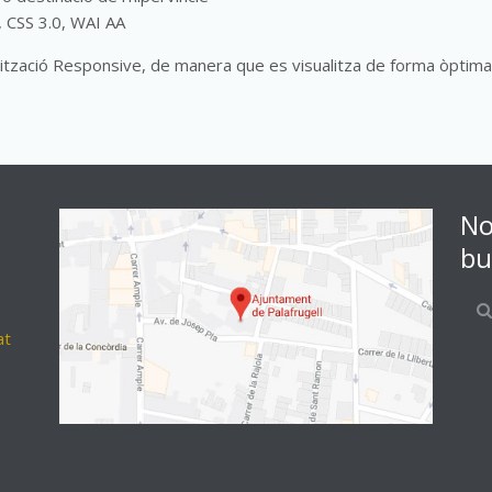
 CSS 3.0, WAI AA
alització Responsive, de manera que es visualitza de forma òptim
No
bu
at