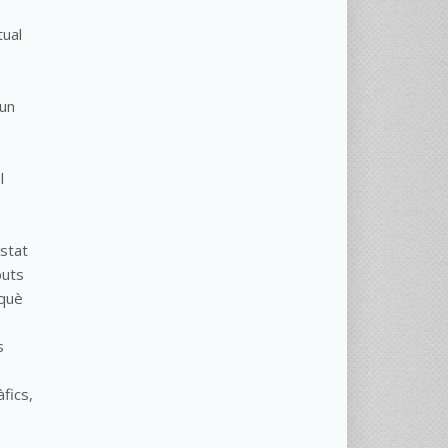
tual
'un
l
estat
buts
 què
s
fics,