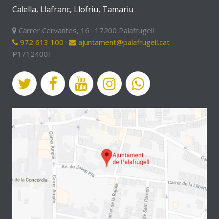
Calella, Llafranc, Llofriu, Tamariu
Carrer Cervantes, 16 · 17200 Palafrugell
972 613 100
·
ajuntament@palafrugell.cat
P1712400I