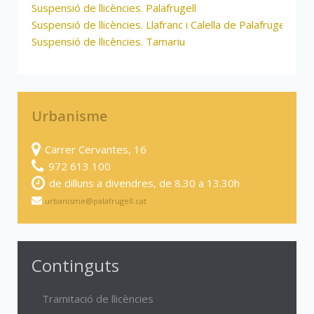
Suspensió de llicències. Palafrugell
Suspensió de llicències. Llafranc i Calella de Palafrugell
Suspensió de llicències. Tamariu
Urbanisme
Carrer Cervantes, 16
972 613 100
de dilluns a divendres, de 8.30 a 13.30h
urbanisme@palafrugell.cat
Continguts
Tramitació de llicències