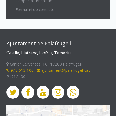
Geoportal urbanístic
Formulari de contacte
Ajuntament de Palafrugell
Calella, Llafranc, Llofriu, Tamariu
Carrer Cervantes, 16 · 17200 Palafrugell
972 613 100
·
ajuntament@palafrugell.cat
P1712400I