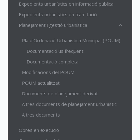
Expedients urbanístics en informació pública
Expedients urbanístics en tramitació
Planejament i gestió urbanística
Pla d'Ordenació Urbanística Municipal (POUM)
Documentació ús freqüent
Documentació completa
Modificacions del POUM
POUM actualitzat
Documents de planejament derivat
Altres documents de planejament urbanístic
Altres documents
Obres en execució