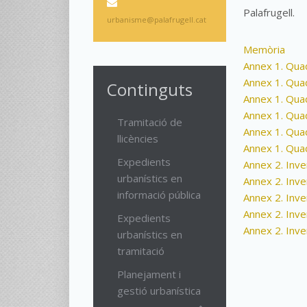
Palafrugell.
urbanisme@palafrugell.cat
Memòria
Annex 1. Quad
Annex 1. Quad
Continguts
Annex 1. Qua
Annex 1. Qua
Tramitació de
Annex 1. Qua
llicències
Annex 1. Qua
Expedients
Annex 2. Inven
urbanístics en
Annex 2. Inven
informació pública
Annex 2. Inven
Annex 2. Inven
Expedients
Annex 2. Inven
urbanístics en
tramitació
Planejament i
gestió urbanística