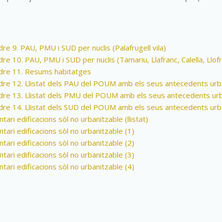
re 9. PAU, PMU i SUD per nuclis (Palafrugell vila)
re 10. PAU, PMU i SUD per nuclis (Tamariu, Llafranc, Calella, Llofr
dre 11. Resums habitatges
dre 12. Llistat dels PAU del POUM amb els seus antecedents urba
dre 13. Llistat dels PMU del POUM amb els seus antecedents urb
dre 14. Llistat dels SUD del POUM amb els seus antecedents urba
tari edificacions sòl no urbanitzable (llistat)
tari edificacions sòl no urbanitzable (1)
tari edificacions sòl no urbanitzable (2)
tari edificacions sòl no urbanitzable (3)
tari edificacions sòl no urbanitzable (4)