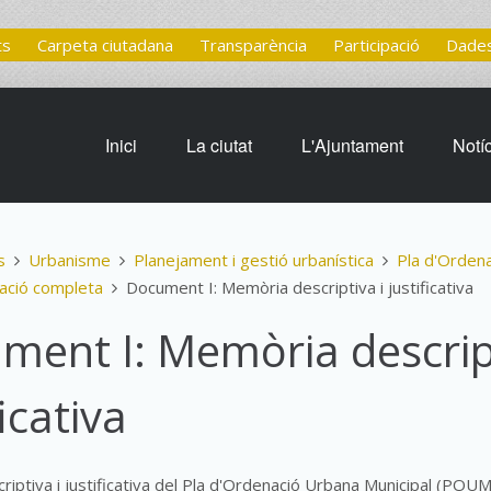
ts
Carpeta ciutadana
Transparència
Participació
Dades
Inici
La ciutat
L'Ajuntament
Notí
s
Urbanisme
Planejament i gestió urbanística
Pla d'Orden
ció completa
Document I: Memòria descriptiva i justificativa
ment I: Memòria descript
ficativa
iptiva i justificativa del Pla d'Ordenació Urbana Municipal (POU