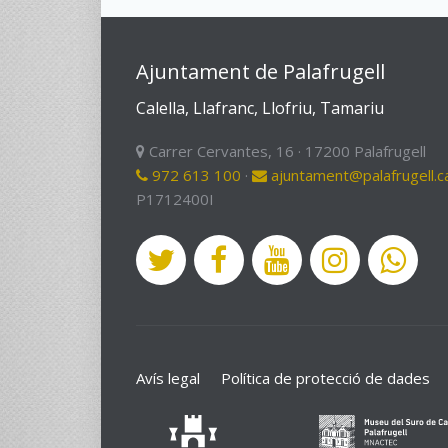
Ajuntament de Palafrugell
Calella, Llafranc, Llofriu, Tamariu
Carrer Cervantes, 16 · 17200 Palafrugell
972 613 100
·
ajuntament@palafrugell.c
P1712400I
Avís legal
Política de protecció de dades