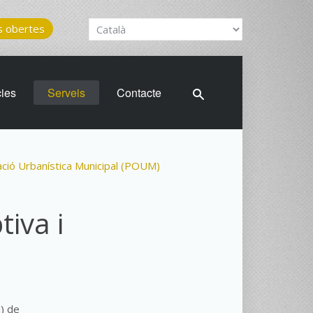
 obertes
cies
Serveis
Contacte
ació Urbanística Municipal (POUM)
iva i
M) de