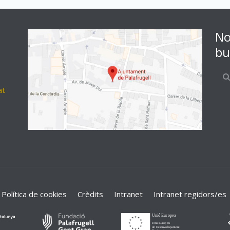
No
bu
at
Política de cookies
Crèdits
Intranet
Intranet regidors/es