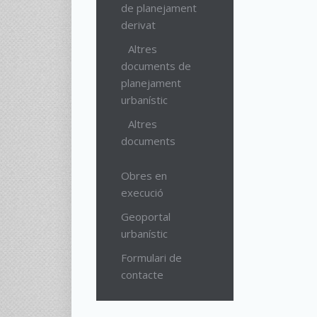
de planejament
derivat
Altres
documents de
planejament
urbanístic
Altres
documents
Obres en
execució
Geoportal
urbanístic
Formulari de
contacte