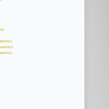
iu)
nístics
anístics
nístics