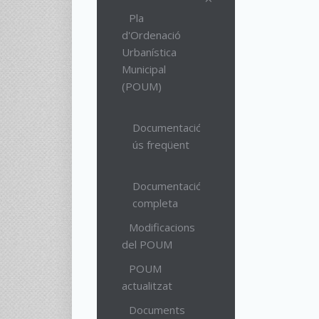
Pla
d'Ordenació
Urbanística
Municipal
(POUM)
Documentació
ús freqüent
Documentació
completa
Modificacions
del POUM
POUM
actualitzat
Documents