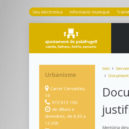
Seu electrònica
Informació municipal
Tràmi
Inici
Servei
Urbanisme
Documenta
Docu
Carrer Cervantes,
16
972 613 100
justi
de dilluns a
divendres, de 8.30 a
13.30h
Memòria descr