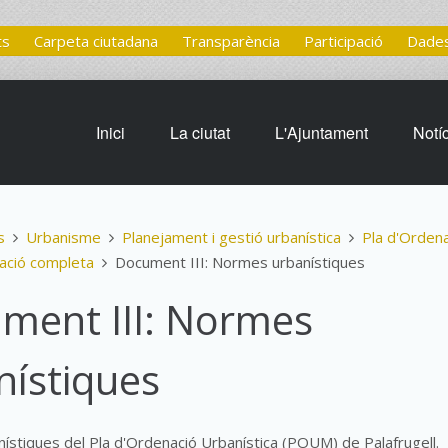
ts
Carpeta ciutadana
Transparència
Participació
Dades
Inici
La ciutat
L'Ajuntament
Notí
s
Urbanisme
Planejament i gestió urbanística
Pla d'Orden
ció completa
Document III: Normes urbanístiques
ment III: Normes
nístiques
stiques del Pla d'Ordenació Urbanística (POUM) de Palafrugell.