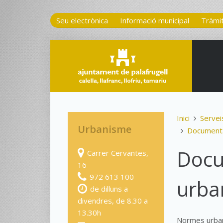
Seu electrònica
Informació municipal
Tràmi
Inici
Servei
Urbanisme
Documenta
Docu
Carrer Cervantes,
16
972 613 100
urba
de dilluns a
divendres, de 8.30 a
13.30h
Normes urbaní