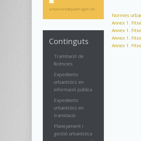
urbanisme@palafrugell.cat
Normes urban
Annex 1. Fitx
Annex 1. Fitx
Annex 1. Fitx
Continguts
Annex 1. Fitx
Tramitació de
llicències
Expedients
urbanístics en
informació pública
Expedients
urbanístics en
tramitació
Planejament i
gestió urbanística