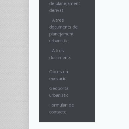
de planejament
derivat
Altres
documents de
planejament
urbanístic
Altres
documents
Obres en
execució
Geoportal
urbanístic
Formulari de
contacte