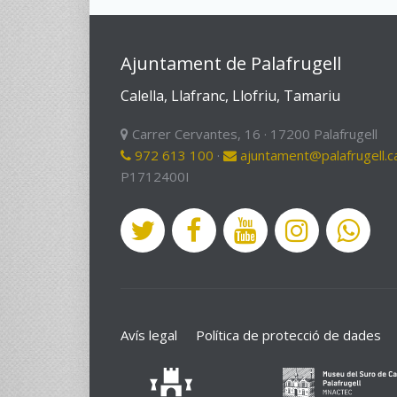
Ajuntament de Palafrugell
Calella, Llafranc, Llofriu, Tamariu
Carrer Cervantes, 16 · 17200 Palafrugell
972 613 100
·
ajuntament@palafrugell.c
P1712400I
Avís legal
Política de protecció de dades