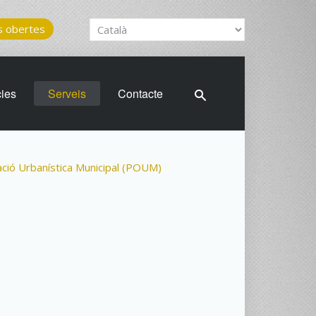
 obertes
cies
Serveis
Contacte
ació Urbanística Municipal (POUM)