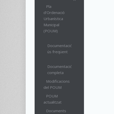
Pla
d'Ordenació
Urbanística
Municipal
(POUM)
Documentació
ús freqüent
Documentació
completa
Modificacions
del POUM
POUM
actualitzat
Documents