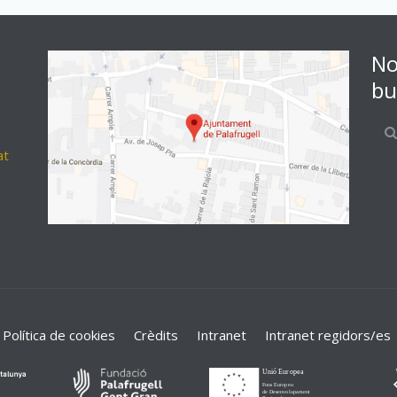
No
bu
at
Política de cookies
Crèdits
Intranet
Intranet regidors/es