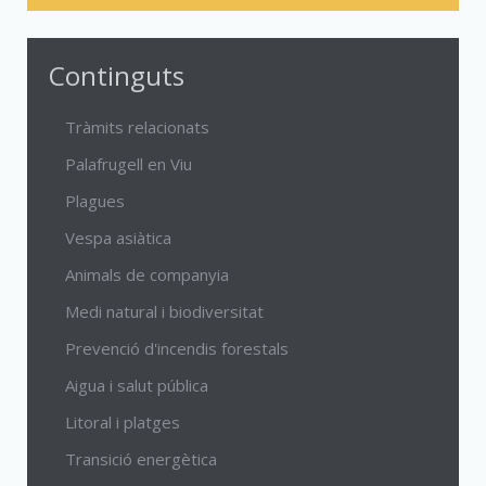
Continguts
Tràmits relacionats
Palafrugell en Viu
Plagues
Vespa asiàtica
Animals de companyia
Medi natural i biodiversitat
Prevenció d'incendis forestals
Aigua i salut pública
Litoral i platges
Transició energètica