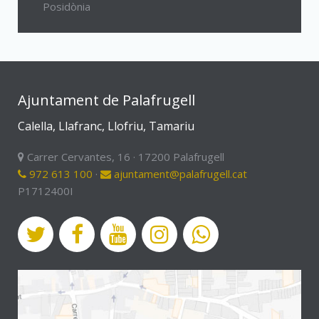
Posidònia
Ajuntament de Palafrugell
Calella, Llafranc, Llofriu, Tamariu
Carrer Cervantes, 16 · 17200 Palafrugell
972 613 100
·
ajuntament@palafrugell.cat
P1712400I