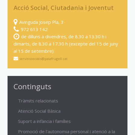
Acció Social, Ciutadania i Joventut
Avinguda Josep Pla, 3
972 613 142
de dilluns a divendres, de 8.30 a 13.30 h i
dimarts, de 8.30 a 17.30 h (excepte del 15 de juny
al 15 de setembre)
serveissocials@palafrugell.cat
Continguts
Tràmits relacionats
Atenció Social Bàsica
Suport a infància i famílies
Promoció de l'autonomia personal i atenció a la