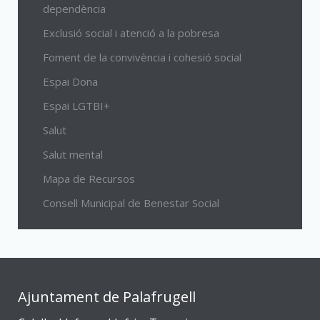
dependència
Exclusió social i atenció a la pobresa
Foment de la convivència i cohesió social
Espai Dona
Espai LGTBI+
Salut
Salut mental
Mapa de Recursos
Consell Municipal de Benestar Social
Ajuntament de Palafrugell