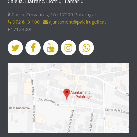
Calella, Llafranc, Llofriu, Tamariu
Carrer Cervantes, 16 · 17200 Palafrugell
972 613 100
·
ajuntament@palafrugell.cat
P1712400I