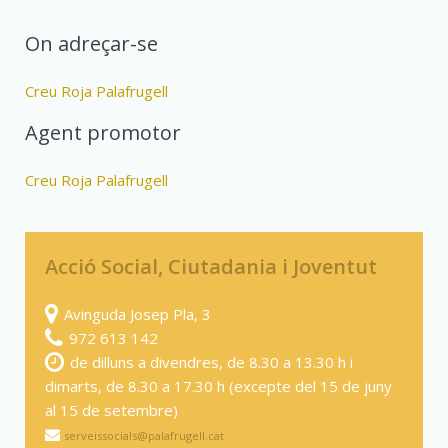
On adreçar-se
Creu Roja Palafrugell
Agent promotor
Creu Roja Palafrugell
Acció Social, Ciutadania i Joventut
Avinguda Josep Pla, 3
972 613 142
de dilluns a divendres, de 8.30 a 13.30 h i
dimarts, de 8.30 a 17.30 h (excepte del 15 de juny
al 15 de setembre)
serveissocials@palafrugell.cat