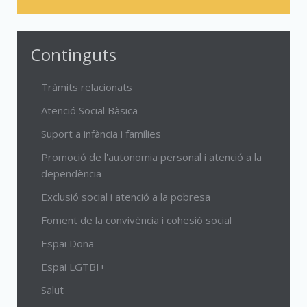
Continguts
Tràmits relacionats
Atenció Social Bàsica
Suport a infància i famílies
Promoció de l'autonomia personal i atenció a la
dependència
Exclusió social i atenció a la pobresa
Foment de la convivència i cohesió social
Espai Dona
Espai LGTBI+
Salut