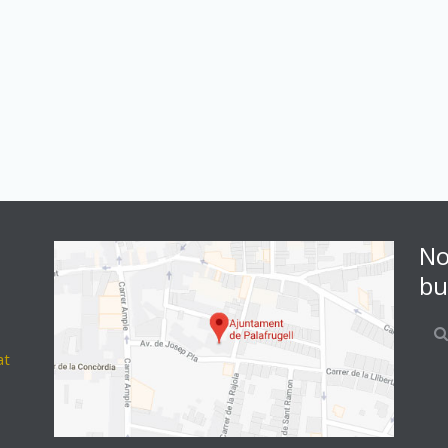
No
bu
at