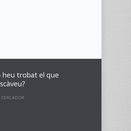
 heu trobat el que
scàveu?
CERCADOR