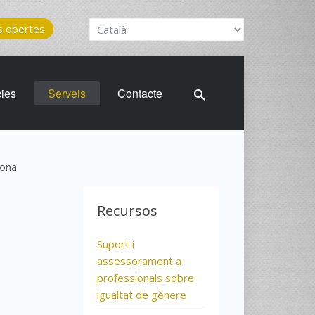
 obertes
cies
Serveis
Contacte
Dona
Recursos
Suport i
assessorament a
professionals sobre
igualtat de gènere