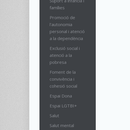
Suport a infància i
famílies
Promoció de
l'autonomia
personal i atenció
a la dependència
Exclusió social i
atenció a la
pobresa
Foment de la
convivència i
cohesió social
Espai Dona
Espai LGTBI+
Salut
Salut mental