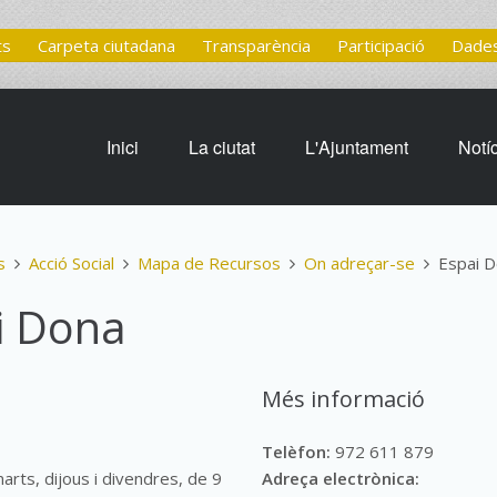
ts
Carpeta ciutadana
Transparència
Participació
Dades
Inici
La ciutat
L'Ajuntament
Notí
s
Acció Social
Mapa de Recursos
On adreçar-se
Espai 
i Dona
Més informació
Telèfon:
972 611 879
marts, dijous i divendres, de 9
Adreça electrònica: