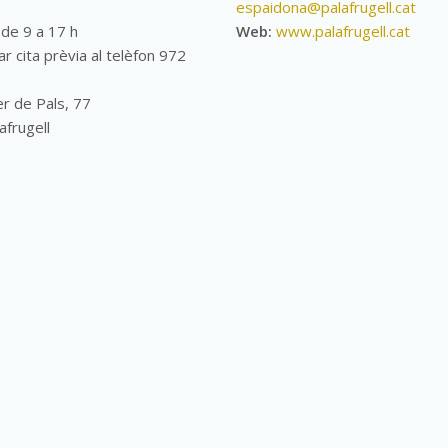
espaidona@palafrugell.cat
de 9 a 17 h
Web:
www.palafrugell.cat
r cita prèvia al telèfon 972
er de Pals, 77
afrugell