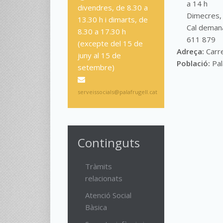
a 14 h
divendres, de 8.30 a
Dimecres, 
13.30 h i dimarts, de
Cal demana
8.30 a 17.30 h
611 879
(excepte del 15 de
Adreça:
Carr
juny al 15 de
Població:
Pal
setembre)
serveissocials@palafrugell.cat
Continguts
Tràmits
relacionats
Atenció Social
Bàsica