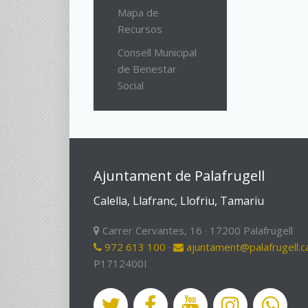
Mapa de
Recursos
Consell Municipal
de Benestar
Social
Ajuntament de Palafrugell
Calella, Llafranc, Llofriu, Tamariu
Carrer Cervantes, 16 · 17200 Palafrugell
972 613 100
·
ajuntament@palafrugell.c
P1712400I