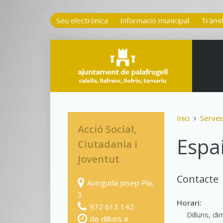
Seu electrònica
Informació municipal
Tràmi
Inici
Servei
Acció Social,
Espa
Ciutadania i
Joventut
Contacte
Avinguda Josep Pla,
3
Horari:
972 613 142
Dilluns, di
de dilluns a