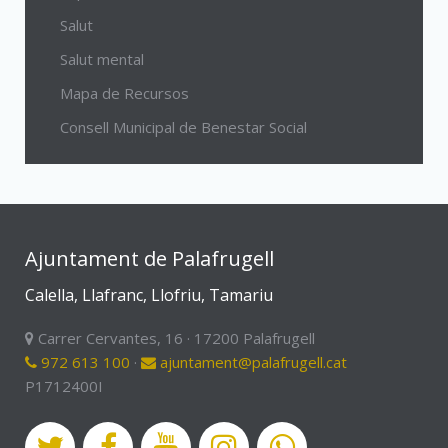
Salut
Salut mental
Mapa de Recursos
Consell Municipal de Benestar Social
Ajuntament de Palafrugell
Calella, Llafranc, Llofriu, Tamariu
Carrer Cervantes, 16 · 17200 Palafrugell
972 613 100
·
ajuntament@palafrugell.cat
P1712400I