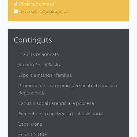
al 15 de setembre)
serveissocials@palafrugell.cat
Continguts
Tràmits relacionats
Atenció Social Bàsica
Suport a infància i famílies
Promoció de l'autonomia personal i atenció a la
dependència
Exclusió social i atenció a la pobresa
Foment de la convivència i cohesió social
Espai Dona
Espai LGTBI+