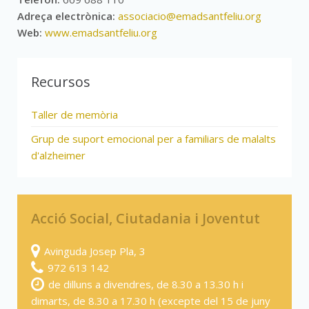
Adreça electrònica:
associacio@emadsantfeliu.org
Web:
www.emadsantfeliu.org
Recursos
Taller de memòria
Grup de suport emocional per a familiars de malalts
d'alzheimer
Acció Social, Ciutadania i Joventut
Avinguda Josep Pla, 3
972 613 142
de dilluns a divendres, de 8.30 a 13.30 h i
dimarts, de 8.30 a 17.30 h (excepte del 15 de juny