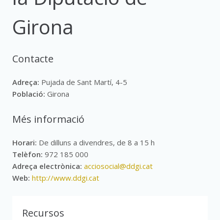
Girona
Contacte
Adreça:
Pujada de Sant Martí, 4-5
Població:
Girona
Més informació
Horari:
De dilluns a divendres, de 8 a 15 h
Telèfon:
972 185 000
Adreça electrònica:
acciosocial@ddgi.cat
Web:
http://www.ddgi.cat
Recursos