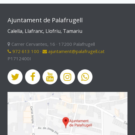
Ajuntament de Palafrugell
Calella, Llafranc, Llofriu, Tamariu
Carrer Cervantes, 16 · 17200 Palafrugell
972 613 100
·
ajuntament@palafrugell.cat
P1712400I