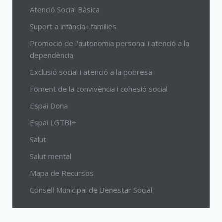
Atenció Social Bàsica
Suport a infància i famílies
Promoció de l'autonomia personal i atenció a la
dependència
Exclusió social i atenció a la pobresa
Foment de la convivència i cohesió social
Espai Dona
Espai LGTBI+
Salut
Salut mental
Mapa de Recursos
Consell Municipal de Benestar Social