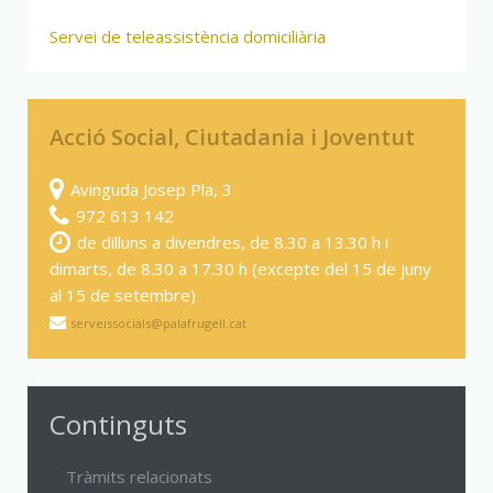
Servei de teleassistència domiciliària
Acció Social, Ciutadania i Joventut
Avinguda Josep Pla, 3
972 613 142
de dilluns a divendres, de 8.30 a 13.30 h i
dimarts, de 8.30 a 17.30 h (excepte del 15 de juny
al 15 de setembre)
serveissocials@palafrugell.cat
Continguts
Tràmits relacionats