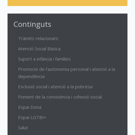
Continguts
Tràmits relacionats
Atenció Social Bàsica
Suport a infància i famílies
Promoció de l'autonomia personal i atenció a la
dependència
Exclusió social i atenció a la pobresa
Foment de la convivència i cohesió social
Espai Dona
Espai LGTBI+
Salut