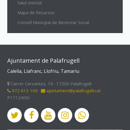
Salut mental
Mapa de Recursos
Consell Municipal de Benestar Social
Ajuntament de Palafrugell
Calella, Llafranc, Llofriu, Tamariu
Carrer Cervantes, 16 · 17200 Palafrugell
972 613 100
·
ajuntament@palafrugell.cat
P1712400I