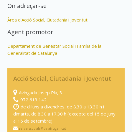
On adreçar-se
Àrea d'Acció Social, Ciutadania i Joventut
Agent promotor
Departament de Benestar Social i Família de la
Generalitat de Catalunya
Acció Social, Ciutadania i Joventut
Avinguda Josep Pla, 3
972 613 142
de dilluns a divendres, de 8.30 a 13.30 h i
dimarts, de 8.30 a 17.30 h (excepte del 15 de juny
al 15 de setembre)
serveissocials@palafrugell.cat