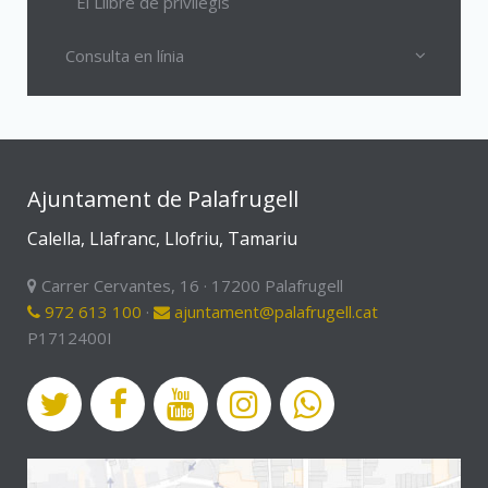
El Llibre de privilegis
Consulta en línia
Ajuntament de Palafrugell
Calella, Llafranc, Llofriu, Tamariu
Carrer Cervantes, 16 · 17200 Palafrugell
972 613 100
·
ajuntament@palafrugell.cat
P1712400I