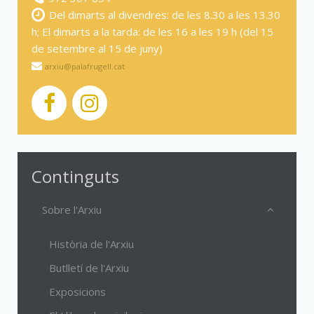
Del dimarts al divendres: de les 8.30 a les 13.30
h; El dimarts a la tarda: de les 16 a les 19 h (del 15
de setembre al 15 de juny)
arxiu@palafrugell.cat
Continguts
Sobre l'Arxiu
Història de l'Arxiu
Butlletí de l'Arxiu
Exposicions