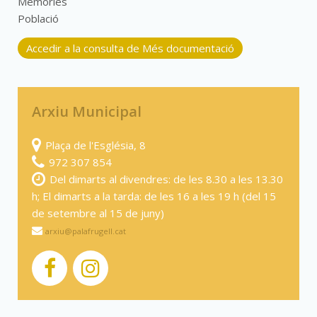
Memòries
Població
Accedir a la consulta de Més documentació
Arxiu Municipal
Plaça de l'Església, 8
972 307 854
Del dimarts al divendres: de les 8.30 a les 13.30
h; El dimarts a la tarda: de les 16 a les 19 h (del 15
de setembre al 15 de juny)
arxiu@palafrugell.cat