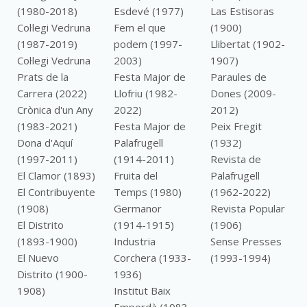
(1980-2018)
Esdevé (1977)
Las Estisoras
Col·legi Vedruna
Fem el que
(1900)
(1987-2019)
podem (1997-
Llibertat (1902-
Col·legi Vedruna
2003)
1907)
Prats de la
Festa Major de
Paraules de
Carrera (2022)
Llofriu (1982-
Dones (2009-
Crònica d'un Any
2022)
2012)
(1983-2021)
Festa Major de
Peix Fregit
Dona d'Aquí
Palafrugell
(1932)
(1997-2011)
(1914-2011)
Revista de
El Clamor (1893)
Fruita del
Palafrugell
El Contribuyente
Temps (1980)
(1962-2022)
(1908)
Germanor
Revista Popular
El Distrito
(1914-1915)
(1906)
(1893-1900)
Industria
Sense Presses
El Nuevo
Corchera (1933-
(1993-1994)
Distrito (1900-
1936)
1908)
Institut Baix