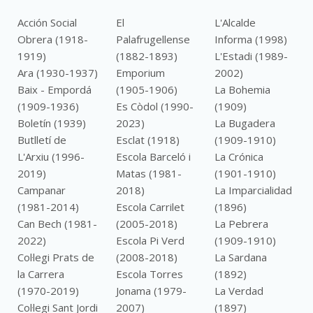
Acción Social
El
L'Alcalde
Obrera (1918-
Palafrugellense
Informa (1998)
1919)
(1882-1893)
L'Estadi (1989-
Ara (1930-1937)
Emporium
2002)
Baix - Empordá
(1905-1906)
La Bohemia
(1909-1936)
Es Còdol (1990-
(1909)
Boletín (1939)
2023)
La Bugadera
Butlletí de
Esclat (1918)
(1909-1910)
L'Arxiu (1996-
Escola Barceló i
La Crónica
2019)
Matas (1981-
(1901-1910)
Campanar
2018)
La Imparcialidad
(1981-2014)
Escola Carrilet
(1896)
Can Bech (1981-
(2005-2018)
La Pebrera
2022)
Escola Pi Verd
(1909-1910)
Col·legi Prats de
(2008-2018)
La Sardana
la Carrera
Escola Torres
(1892)
(1970-2019)
Jonama (1979-
La Verdad
Col·legi Sant Jordi
2007)
(1897)