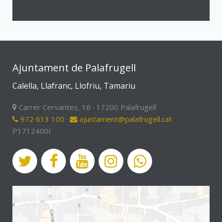
Ajuntament de Palafrugell
Calella, Llafranc, Llofriu, Tamariu
Carrer Cervantes, 16 · 17200 Palafrugell
972 613 100
·
ajuntament@palafrugell.cat
P1712400I