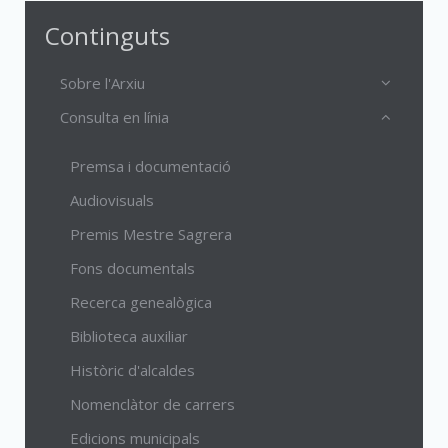
Continguts
Sobre l'Arxiu
Consulta en línia
Premsa i documentació
Audiovisuals
Premis Mestre Sagrera
Fons documentals
Recerca genealògica
Biblioteca auxiliar
Històric d'alcaldes
Nomenclàtor de carrers
Edicions municipals