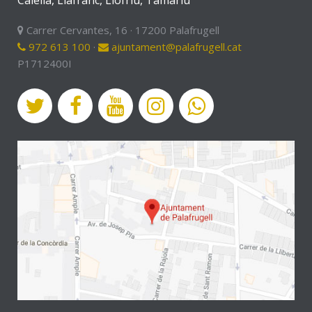
Calella, Llafranc, Llofriu, Tamariu
Carrer Cervantes, 16 · 17200 Palafrugell
972 613 100
·
ajuntament@palafrugell.cat
P1712400I