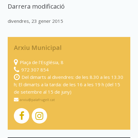
Darrera modificació
divendres, 23 gener 2015
Arxiu Municipal
Plaça de l'Església, 8
972 307 854
Del dimarts al divendres: de les 8.30 a les 13.30
h; El dimarts a la tarda: de les 16 a les 19 h (del 15
de setembre al 15 de juny)
arxiu@palafrugell.cat