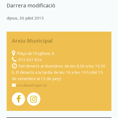
Darrera modificació
dijous, 30 juliol 2015
Arxiu Municipal
Plaça de l'Església, 8
972 307 854
Del dimarts al divendres: de les 8.30 a les 13.30
h; El dimarts a la tarda: de les 16 a les 19 h (del 15
de setembre al 15 de juny)
arxiu@palafrugell.cat