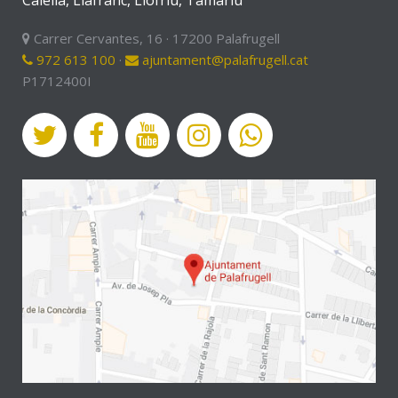
Calella, Llafranc, Llofriu, Tamariu
Carrer Cervantes, 16 · 17200 Palafrugell
972 613 100
·
ajuntament@palafrugell.cat
P1712400I