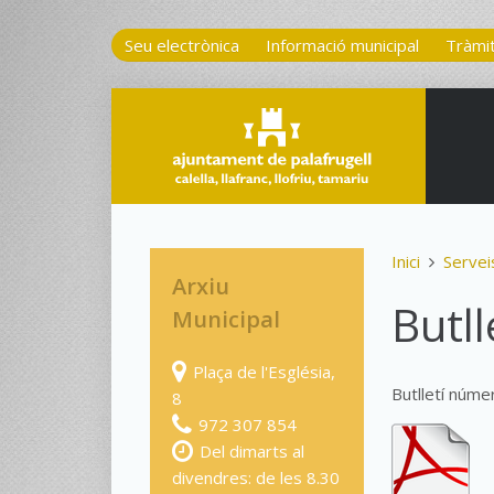
Seu electrònica
Informació municipal
Tràmi
Inici
Servei
Arxiu
Butll
Municipal
Plaça de l'Església,
Butlletí núme
8
972 307 854
Del dimarts al
divendres: de les 8.30