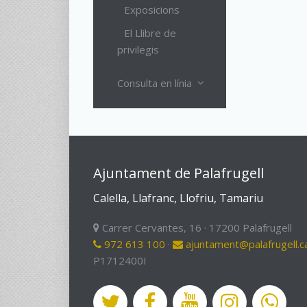
Exposicions
El Llibre de
privilegis
Consulta en línia
Ajuntament de Palafrugell
Calella, Llafranc, Llofriu, Tamariu
Carrer Cervantes, 16 · 17200 Palafrugell
972 613 100
·
ajuntament@palafrugell.c
P1712400I