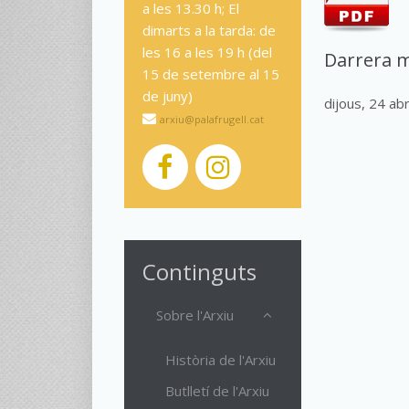
a les 13.30 h; El
dimarts a la tarda: de
les 16 a les 19 h (del
Darrera m
15 de setembre al 15
de juny)
dijous, 24 ab
arxiu@palafrugell.cat
Continguts
Sobre l'Arxiu
Història de l'Arxiu
Butlletí de l'Arxiu