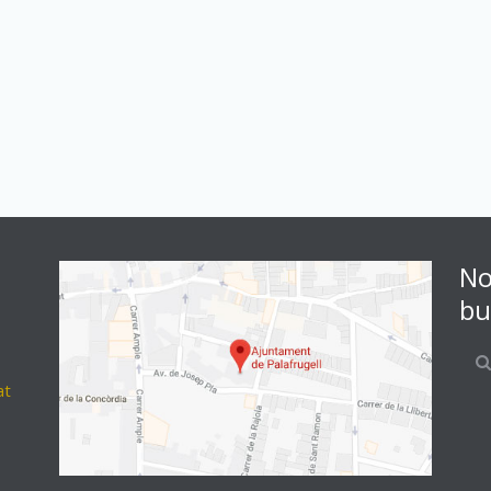
No
bu
at