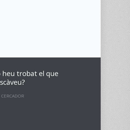
 heu trobat el que
scàveu?
CERCADOR