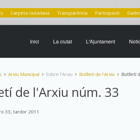
ts
Carpeta ciutadana
Transparència
Participació
Dades
Inici
La ciutat
L'Ajuntament
Notí
s
Arxiu Municipal
Sobre l'Arxiu
Butlletí de l'Arxiu
Butlletí 
etí de l'Arxiu núm. 33
ro 33, tardor 2011