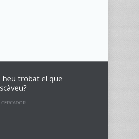
 heu trobat el que
scàveu?
CERCADOR