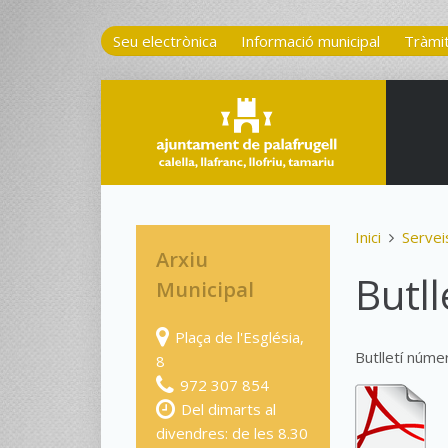
Seu electrònica
Informació municipal
Tràmi
Inici
Servei
Arxiu
Butll
Municipal
Plaça de l'Església,
Butlletí núme
8
972 307 854
Del dimarts al
divendres: de les 8.30