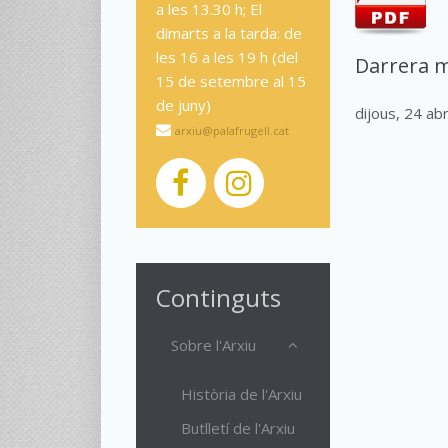
a les 13.30 h; El
dimarts a la tarda: de
les 16 a les 19 h (del
Darrera m
15 de setembre al 15
de juny)
dijous, 24 ab
arxiu@palafrugell.cat
Continguts
Sobre l'Arxiu
Història de l'Arxiu
Butlletí de l'Arxiu