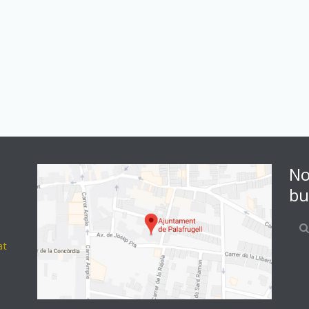
No
bu
at