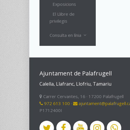
Exposicions
El Llibre de
privilegis
Consulta en línia
Ajuntament de Palafrugell
Calella, Llafranc, Llofriu, Tamariu
Carrer Cervantes, 16 · 17200 Palafrugell
972 613 100
·
ajuntament@palafrugell.c
P1712400I