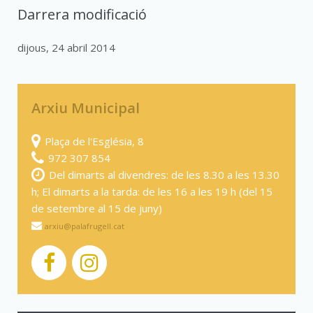
Darrera modificació
dijous, 24 abril 2014
Arxiu Municipal
Plaça de l'Església, 8
972 307 854
Del dimarts al divendres: de les 8.30 a les 13.30
h; El dimarts a la tarda: de les 16 a les 19 h (del 15
de setembre al 15 de juny)
arxiu@palafrugell.cat