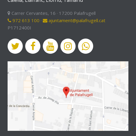
Calella, Llafranc, Llofriu, Tamariu
Carrer Cervantes, 16 · 17200 Palafrugell
972 613 100
·
ajuntament@palafrugell.cat
P1712400I