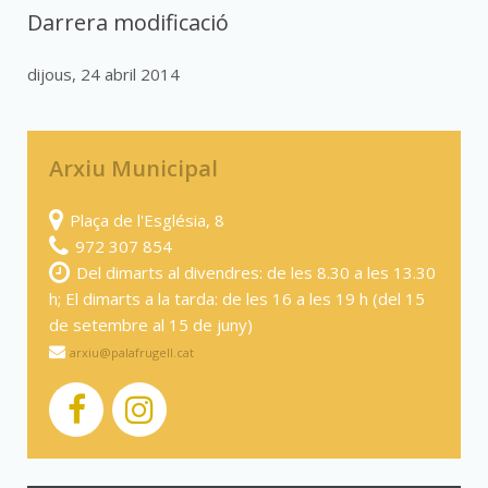
Darrera modificació
dijous, 24 abril 2014
Arxiu Municipal
Plaça de l'Església, 8
972 307 854
Del dimarts al divendres: de les 8.30 a les 13.30
h; El dimarts a la tarda: de les 16 a les 19 h (del 15
de setembre al 15 de juny)
arxiu@palafrugell.cat