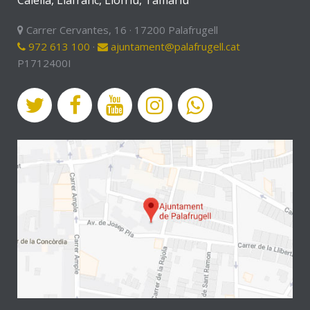
Calella, Llafranc, Llofriu, Tamariu
Carrer Cervantes, 16 · 17200 Palafrugell
972 613 100
·
ajuntament@palafrugell.cat
P1712400I