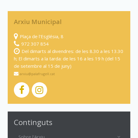
Arxiu Municipal
Plaça de l'Església, 8
972 307 854
Del dimarts al divendres: de les 8.30 a les 13.30
h; El dimarts a la tarda: de les 16 a les 19 h (del 15
de setembre al 15 de juny)
arxiu@palafrugell.cat
Continguts
Sobre l'Arxiu