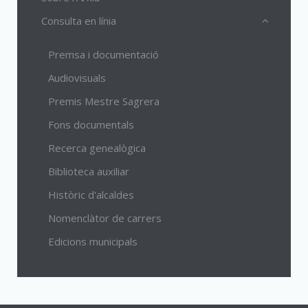
Consulta en línia
Premsa i documentació
Audiovisuals
Premis Mestre Sagrera
Fons documentals
Recerca genealògica
Biblioteca auxiliar
Històric d'alcaldes
Nomenclàtor de carrers
Edicions municipals