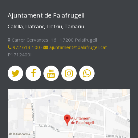
Ajuntament de Palafrugell
Calella, Llafranc, Llofriu, Tamariu
Carrer Cervantes, 16 · 17200 Palafrugell
972 613 100
·
ajuntament@palafrugell.cat
P1712400I