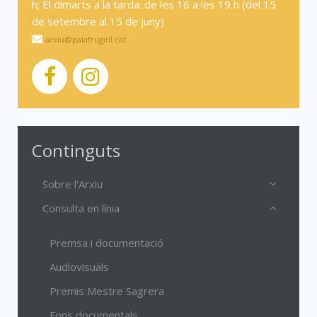
h; El dimarts a la tarda: de les 16 a les 19 h (del 15
de setembre al 15 de juny)
arxiu@palafrugell.cat
Continguts
Sobre l'Arxiu
Consulta en línia
Premsa i documentació
Audiovisuals
Premis Mestre Sagrera
Fons documentals