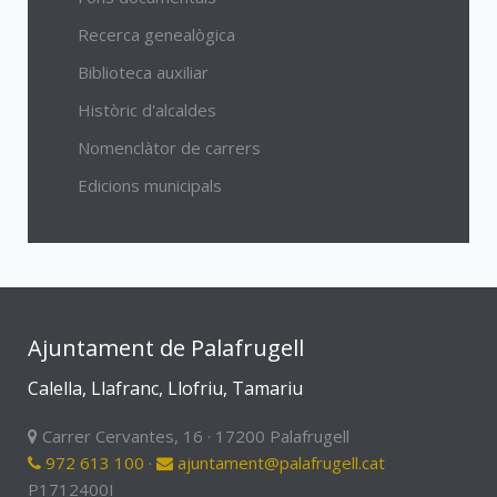
Recerca genealògica
Biblioteca auxiliar
Històric d'alcaldes
Nomenclàtor de carrers
Edicions municipals
Ajuntament de Palafrugell
Calella, Llafranc, Llofriu, Tamariu
Carrer Cervantes, 16 · 17200 Palafrugell
972 613 100
·
ajuntament@palafrugell.cat
P1712400I