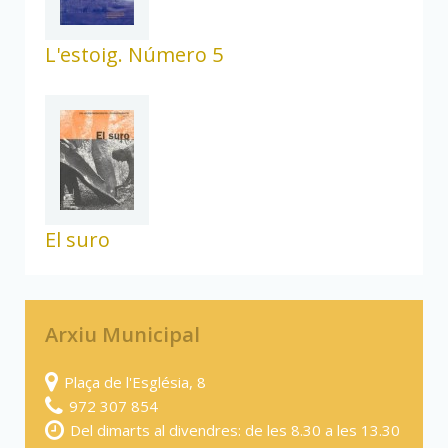
L'estoig. Número 5
El suro
Arxiu Municipal
Plaça de l'Església, 8
972 307 854
Del dimarts al divendres: de les 8.30 a les 13.30