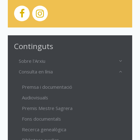
Continguts
Sobre l'Arxiu
Consulta en línia
Premsa i documentació
Audiovisuals
Premis Mestre Sagrera
Fons documentals
Recerca genealògica