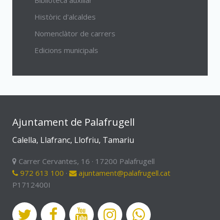
Biblioteca auxiliar
Històric d'alcaldes
Nomenclàtor de carrers
Edicions municipals
Ajuntament de Palafrugell
Calella, Llafranc, Llofriu, Tamariu
Carrer Cervantes, 16 · 17200 Palafrugell
972 613 100
·
ajuntament@palafrugell.cat
P1712400I