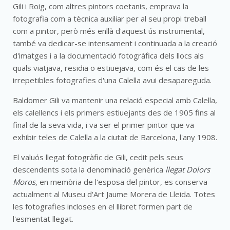
Gili i Roig, com altres pintors coetanis, emprava la
fotografia com a tècnica auxiliar per al seu propi treball
com a pintor, però més enllà d'aquest ús instrumental,
també va dedicar-se intensament i continuada a la creació
d'imatges i a la documentació fotogràfica dels llocs als
quals viatjava, residia o estiuejava, com és el cas de les
irrepetibles fotografies d'una Calella avui desapareguda.
Baldomer Gili va mantenir una relació especial amb Calella,
els calellencs i els primers estiuejants des de 1905 fins al
final de la seva vida, i va ser el primer pintor que va
exhibir teles de Calella a la ciutat de Barcelona, l'any 1908.
El valuós llegat fotogràfic de Gili, cedit pels seus
descendents sota la denominació genèrica
llegat Dolors
Moros
, en memòria de l'esposa del pintor, es conserva
actualment al Museu d'Art Jaume Morera de Lleida. Totes
les fotografies incloses en el llibret formen part de
l'esmentat llegat.