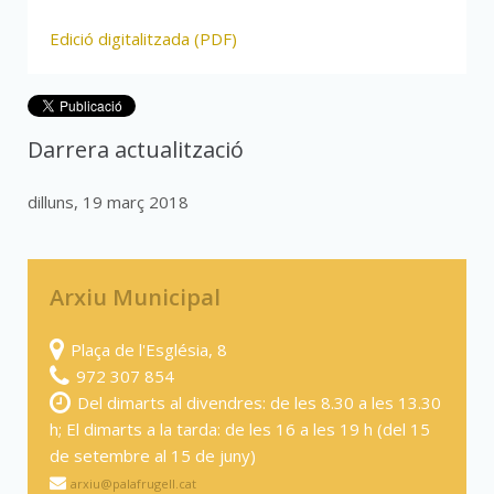
Edició digitalitzada (PDF)
Darrera actualització
dilluns, 19 març 2018
Arxiu Municipal
Plaça de l'Església, 8
972 307 854
Del dimarts al divendres: de les 8.30 a les 13.30
h; El dimarts a la tarda: de les 16 a les 19 h (del 15
de setembre al 15 de juny)
arxiu@palafrugell.cat