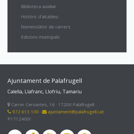
Biblioteca auxiliar
Històric d'alcaldes
Nomenclàtor de carrers
Edicions municipals
Ajuntament de Palafrugell
Calella, Llafranc, Llofriu, Tamariu
Carrer Cervantes, 16 · 17200 Palafrugell
972 613 100
·
ajuntament@palafrugell.cat
P1712400I