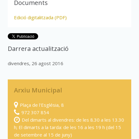
Documents
Edició digitalitzada (PDF)
Darrera actualització
divendres, 26 agost 2016
Arxiu Municipal
Plaça de l'Església, 8
972 307 854
Del dimarts al divendres: de les 8.30 a les 13.30
h; El dimarts a la tarda: de les 16 a les 19 h (del 15
de setembre al 15 de juny)