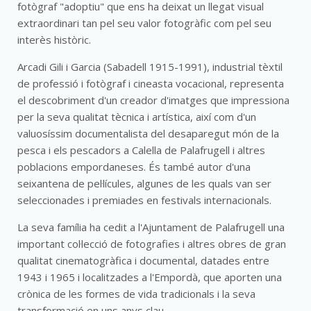
fotògraf "adoptiu" que ens ha deixat un llegat visual
extraordinari tan pel seu valor fotogràfic com pel seu
interès històric.
Arcadi Gili i Garcia (Sabadell 1915-1991), industrial tèxtil
de professió i fotògraf i cineasta vocacional, representa
el descobriment d'un creador d'imatges que impressiona
per la seva qualitat tècnica i artística, així com d'un
valuosíssim documentalista del desaparegut món de la
pesca i els pescadors a Calella de Palafrugell i altres
poblacions empordaneses. És també autor d'una
seixantena de pel·lícules, algunes de les quals van ser
seleccionades i premiades en festivals internacionals.
La seva família ha cedit a l'Ajuntament de Palafrugell una
important col·lecció de fotografies i altres obres de gran
qualitat cinematogràfica i documental, datades entre
1943 i 1965 i localitzades a l'Empordà, que aporten una
crònica de les formes de vida tradicionals i la seva
transformació en uns anys clau.