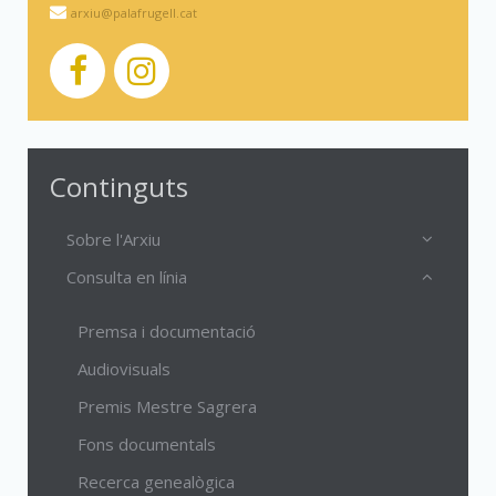
arxiu@palafrugell.cat
Continguts
Sobre l'Arxiu
Consulta en línia
Premsa i documentació
Audiovisuals
Premis Mestre Sagrera
Fons documentals
Recerca genealògica