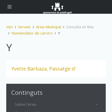
Inici
Serveis
Arxiu Municipal
Consulta en línia
Nomenclàtor de carrers
Y
Y
Yvette Barbaza, Passatge d'
Continguts
Sobre l'Arxiu