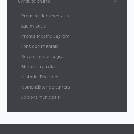
Consulta en línia
Premsa i documentació
Audiovisuals
Premis Mestre Sagrera
Fons documentals
Recerca genealògica
Biblioteca auxiliar
Històric d'alcaldes
Nomenclàtor de carrers
Edicions municipals