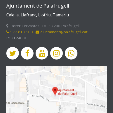
Ajuntament de Palafrugell
Calella, Llafranc, Llofriu, Tamariu
Carrer Cervantes, 16 · 17200 Palafrugell
972 613 100
·
ajuntament@palafrugell.cat
P1712400I