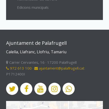
Edicions municipals
Ajuntament de Palafrugell
Calella, Llafranc, Llofriu, Tamariu
Carrer Cervantes, 16 · 17200 Palafrugell
972 613 100
·
ajuntament@palafrugell.cat
P1712400I