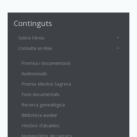
Continguts
Sobre l'Arxiu
Consulta en línia
Premsa i documentació
Audiovisuals
Premis Mestre Sagrera
Fons documentals
Recerca genealògica
Biblioteca auxiliar
Històric d'alcaldes
Nomenclàtor de carrers