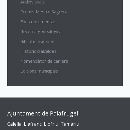
Audiovisuals
Premis Mestre Sagrera
Fons documentals
Recerca genealògica
Biblioteca auxiliar
Històric d'alcaldes
Nomenclàtor de carrers
Edicions municipals
Ajuntament de Palafrugell
Calella, Llafranc, Llofriu, Tamariu