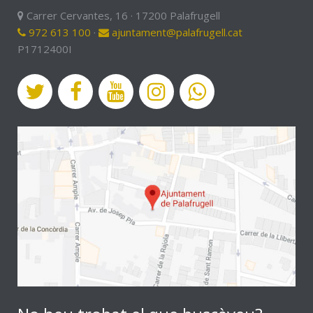
Carrer Cervantes, 16 · 17200 Palafrugell
972 613 100
·
ajuntament@palafrugell.cat
P1712400I