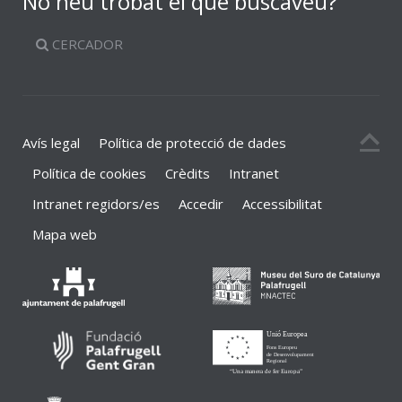
No heu trobat el que buscàveu?
CERCADOR
Avís legal
Política de protecció de dades
Política de cookies
Crèdits
Intranet
Intranet regidors/es
Accedir
Accessibilitat
Mapa web