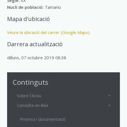
Segle:
XX
Nucli de població:
Tamariu
Mapa d'ubicació
Veure la ubicació del carrer (Google Maps)
Darrera actualització
dilluns, 07 octubre 2019 08:38
Continguts
Sobre l'Arxiu
Consulta en línia
Premsa i documentació