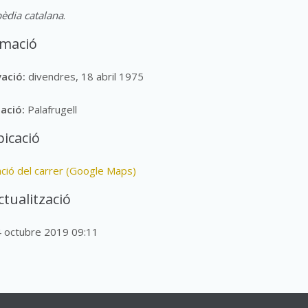
èdia catalana
.
rmació
vació:
divendres, 18 abril 1975
lació:
Palafrugell
icació
ació del carrer (Google Maps)
ctualització
4 octubre 2019 09:11