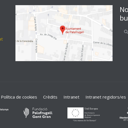
No
bu
at
Política de cookies
Crèdits
Intranet
Intranet regidors/es