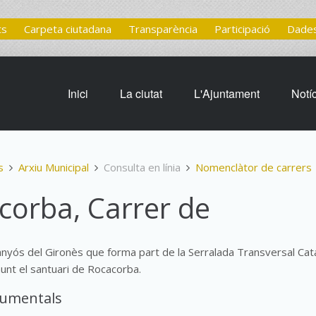
ts
Carpeta ciutadana
Transparència
Participació
Dades
Inici
La ciutat
L'Ajuntament
Notí
s
Arxiu Municipal
Consulta en línia
Nomenclàtor de carrers
corba, Carrer de
yós del Gironès que forma part de la Serralada Transversal Cata
unt el santuari de Rocacorba.
cumentals