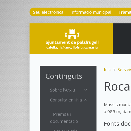
Seu electrònica
Informació municipal
Tràmi
Inici
Servei
Continguts
Roca
Sobre l'Arxiu
Consulta en línia
Massís muntan
a 985 m, dam
Premsa i
documentació
Fonts do