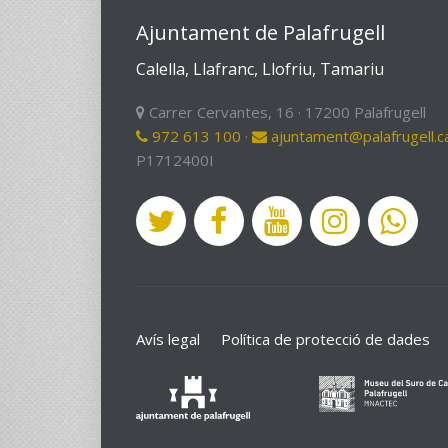
Ajuntament de Palafrugell
Calella, Llafranc, Llofriu, Tamariu
Carrer Cervantes, 16 · 17200 Palafrugell
972 613 100
·
ajuntament@palafrugell.c
P1712400I
Avís legal
Política de protecció de dades