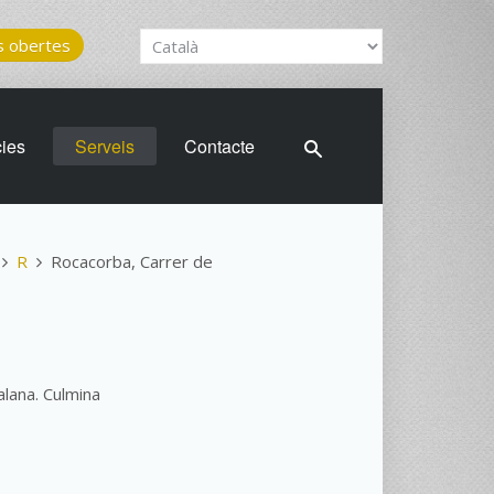
 obertes
cies
Serveis
Contacte
R
Rocacorba, Carrer de
lana. Culmina