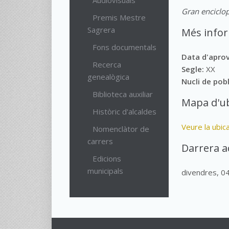
Audiovisuals
Gran enciclop
Premis Mestre
Sagrera
Més info
Fons documentals
Data d'apro
Recerca
Segle:
XX
genealògica
Nucli de pob
Biblioteca auxiliar
Mapa d'ub
Històric d'alcaldes
Veure la ubic
Nomenclàtor de
carrers
Darrera a
Edicions
municipals
divendres, 0