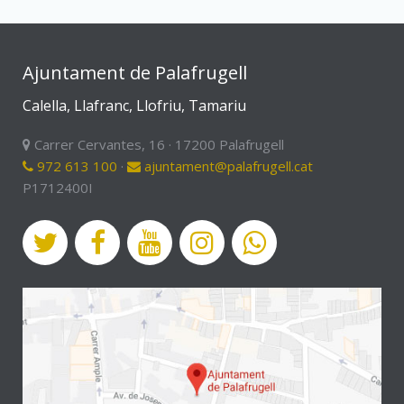
Ajuntament de Palafrugell
Calella, Llafranc, Llofriu, Tamariu
Carrer Cervantes, 16 · 17200 Palafrugell
972 613 100
·
ajuntament@palafrugell.cat
P1712400I