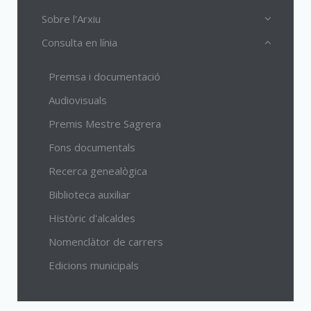
Sobre l'Arxiu
Consulta en línia
Premsa i documentació
Audiovisuals
Premis Mestre Sagrera
Fons documentals
Recerca genealògica
Biblioteca auxiliar
Històric d'alcaldes
Nomenclàtor de carrers
Edicions municipals