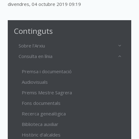
divendres, 04 octubre 2019 09:19
Continguts
Sobre l'Arxiu
Consulta en línia
Premsa i documentació
Audiovisuals
Premis Mestre Sagrera
Fons documentals
Recerca genealògica
Biblioteca auxiliar
Històric d'alcaldes