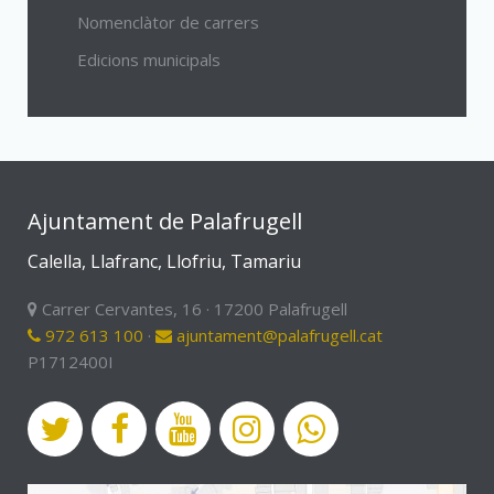
Nomenclàtor de carrers
Edicions municipals
Ajuntament de Palafrugell
Calella, Llafranc, Llofriu, Tamariu
Carrer Cervantes, 16 · 17200 Palafrugell
972 613 100
·
ajuntament@palafrugell.cat
P1712400I