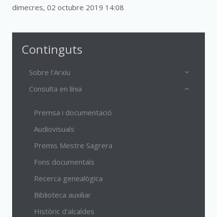
dimecres, 02 octubre 2019 14:08
Continguts
Sobre l'Arxiu
Consulta en línia
Premsa i documentació
Audiovisuals
Premis Mestre Sagrera
Fons documentals
Recerca genealògica
Biblioteca auxiliar
Històric d'alcaldes