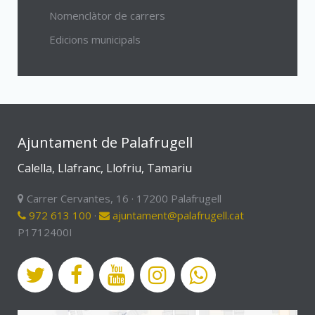
Nomenclàtor de carrers
Edicions municipals
Ajuntament de Palafrugell
Calella, Llafranc, Llofriu, Tamariu
Carrer Cervantes, 16 · 17200 Palafrugell
972 613 100
·
ajuntament@palafrugell.cat
P1712400I