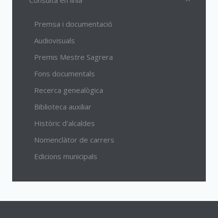
Consulta en línia
Premsa i documentació
Audiovisuals
Premis Mestre Sagrera
Fons documentals
Recerca genealògica
Biblioteca auxiliar
Històric d'alcaldes
Nomenclàtor de carrers
Edicions municipals