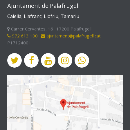
Ajuntament de Palafrugell
Calella, Llafranc, Llofriu, Tamariu
Carrer Cervantes, 16 · 17200 Palafrugell
972 613 100
·
ajuntament@palafrugell.cat
P1712400I