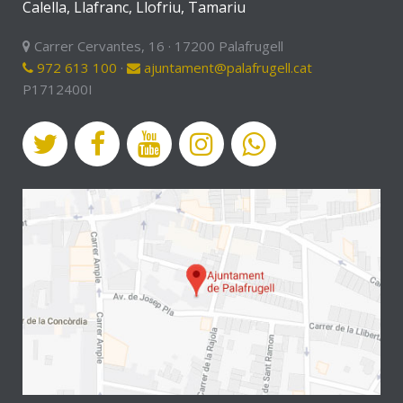
Calella, Llafranc, Llofriu, Tamariu
Carrer Cervantes, 16 · 17200 Palafrugell
972 613 100
·
ajuntament@palafrugell.cat
P1712400I