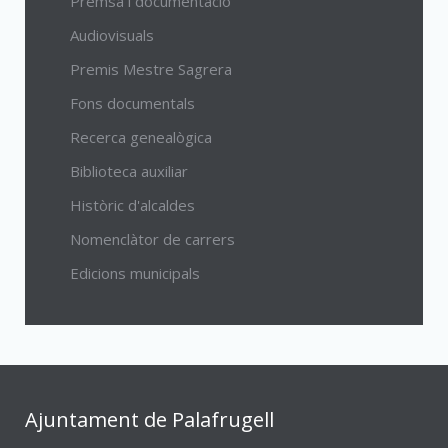
Premsa i documentació
Audiovisuals
Premis Mestre Sagrera
Fons documentals
Recerca genealògica
Biblioteca auxiliar
Històric d'alcaldes
Nomenclàtor de carrers
Edicions municipals
Ajuntament de Palafrugell