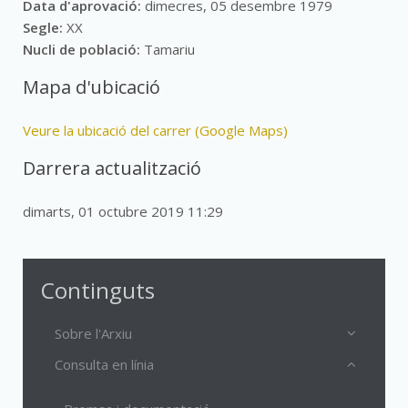
Data d'aprovació:
dimecres, 05 desembre 1979
Segle:
XX
Nucli de població:
Tamariu
Mapa d'ubicació
Veure la ubicació del carrer (Google Maps)
Darrera actualització
dimarts, 01 octubre 2019 11:29
Continguts
Sobre l'Arxiu
Consulta en línia