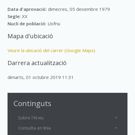
Data d'aprovació:
dimecres, 05 desembre 1979
Segle:
XX
Nucli de població:
Llofriu
Mapa d'ubicació
Veure la ubicació del carrer (Google Maps)
Darrera actualització
dimarts, 01 octubre 2019 11:31
Continguts
Sobre l'Arxiu
Consulta en línia