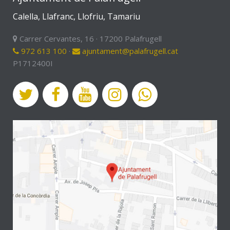
Calella, Llafranc, Llofriu, Tamariu
Carrer Cervantes, 16 · 17200 Palafrugell
972 613 100
·
ajuntament@palafrugell.cat
P1712400I