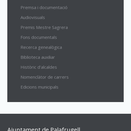
Premsa i documentació
Audiovisuals
Premis Mestre Sagrera
Fons documentals
Recerca genealògica
Biblioteca auxiliar
Històric d'alcaldes
Nomenclàtor de carrers
Edicions municipals
Ajuntament de Palafrugell