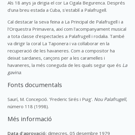
Als 18 anys ja dirigia el cor La Cigala Begurenca. Després
d'una breu estada a Cuba, s'establí a Palafrugell.
Cal destacar la seva feina a La Principal de Palafrugell i a
l'Orquestra Primavera, així com l'acompanyament musical
a tota classe d'espectacles a Palafrugell i rodalia. També
va dirigir la coral La Taponera i va col·laborar en la
recuperació de les havaneres. Com a compositor ha
deixat sardanes, cançons per a les caramelles i
havaneres, la més coneguda de les quals segur que és
La
gavina
.
Fonts documentals
Saurí, M. Concepció. 'Frederic Sirés i Puig'.
Nou Palafrugell
,
número 118 (1998).
Més informació
Data d'aprovació:
dimecres, 05 desembre 1979