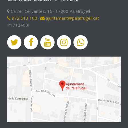
Carrer Cervantes, 16 · 17200 Palafrugell
972 613 100
·
ajuntament@palafrugell.cat
P1712400I