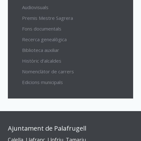
Audiovisuals
Premis Mestre Sagrera
Fons documentals
Recerca genealògica
Biblioteca auxiliar
Històric d'alcaldes
Nomenclàtor de carrers
Edicions municipals
Ajuntament de Palafrugell
Calella, Llafranc, Llofriu, Tamariu