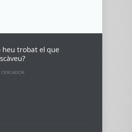
 heu trobat el que
scàveu?
CERCADOR