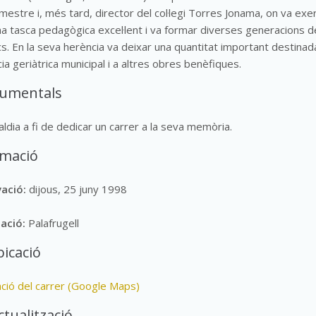
estre i, més tard, director del col·legi Torres Jonama, on va exer
a tasca pedagògica excel·lent i va formar diverses generacions d
cs. En la seva herència va deixar una quantitat important destinad
ia geriàtrica municipal i a altres obres benèfiques.
cumentals
aldia a fi de dedicar un carrer a la seva memòria.
rmació
vació:
dijous, 25 juny 1998
lació:
Palafrugell
icació
ació del carrer (Google Maps)
ctualització