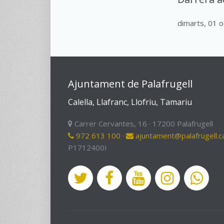
dimarts, 01 
Ajuntament de Palafrugell
Calella, Llafranc, Llofriu, Tamariu
Carrer Cervantes, 16 · 17200 Palafrugell
972 613 100
·
ajuntament@palafrugell.c
P1712400I