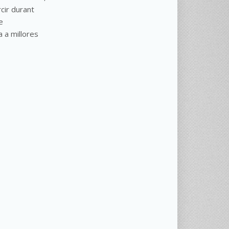
cir durant
e
a a millores