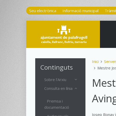
Seu electrònica
Informació municipal
Tràmi
Inici
Servei
Continguts
Mestre Jos
Mestr
Sobre l'Arxiu
Consulta en línia
Avin
Premsa i
documentació
Josep Bonay i