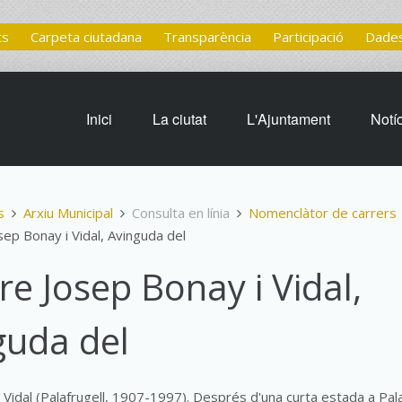
ts
Carpeta ciutadana
Transparència
Participació
Dades
Inici
La ciutat
L'Ajuntament
Notí
s
Arxiu Municipal
Consulta en línia
Nomenclàtor de carrers
ep Bonay i Vidal, Avinguda del
e Josep Bonay i Vidal,
guda del
 Vidal (Palafrugell, 1907-1997). Després d'una curta estada a Pal