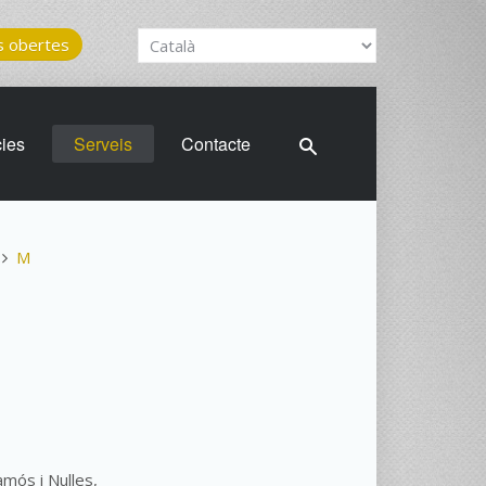
 obertes
cies
Serveis
Contacte
M
amós i Nulles,