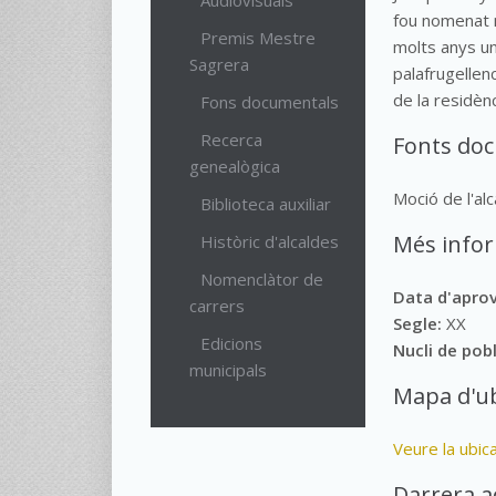
Audiovisuals
fou nomenat m
Premis Mestre
molts anys un
Sagrera
palafrugellen
de la residènc
Fons documentals
Recerca
Fonts do
genealògica
Moció de l'alc
Biblioteca auxiliar
Més info
Històric d'alcaldes
Nomenclàtor de
Data d'apro
carrers
Segle:
XX
Edicions
Nucli de pob
municipals
Mapa d'ub
Veure la ubic
Darrera a