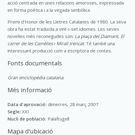
acció centrada en unes relacions amoroses, expressada
en forma poètica i a la vegada simbòlica.
Premi d'Honor de les Lletres Catalanes de 1980. La seva
obra ha estat traduïda a vint-i-set idiomes. Les seves
novel·les més reconegudes són:
La plaça del Diamant
,
El
carrer de les Camèlies
i
Mirall trencat
. Té també una
interessant producció com a escriptora de contes.
Fonts documentals
Gran enciclopèdia catalana
.
Més informació
Data d'aprovació:
dimecres, 28 març 2007
Segle:
XXI
Nucli de població:
Palafrugell
Mapa d'ubicació