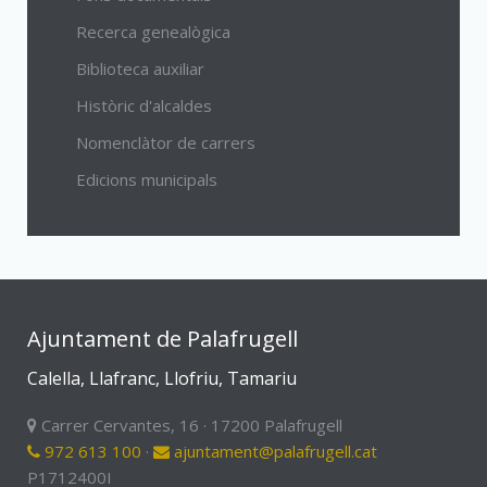
Recerca genealògica
Biblioteca auxiliar
Històric d'alcaldes
Nomenclàtor de carrers
Edicions municipals
Ajuntament de Palafrugell
Calella, Llafranc, Llofriu, Tamariu
Carrer Cervantes, 16 · 17200 Palafrugell
972 613 100
·
ajuntament@palafrugell.cat
P1712400I