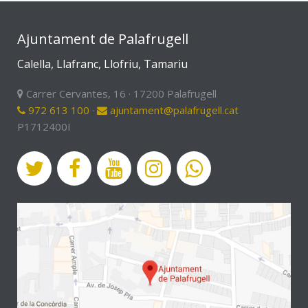
Ajuntament de Palafrugell
Calella, Llafranc, Llofriu, Tamariu
Carrer Cervantes, 16 · 17200 Palafrugell
972 613 100
·
ajuntament@palafrugell.cat
P1712400I