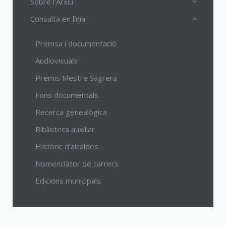
Sobre l'Arxiu
Consulta en línia
Premsa i documentació
Audiovisuals
Premis Mestre Sagrera
Fons documentals
Recerca genealògica
Biblioteca auxiliar
Històric d'alcaldes
Nomenclàtor de carrers
Edicions municipals