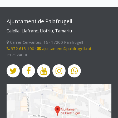
Ajuntament de Palafrugell
Calella, Llafranc, Llofriu, Tamariu
Carrer Cervantes, 16 · 17200 Palafrugell
972 613 100
·
ajuntament@palafrugell.cat
P1712400I