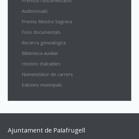
Premsa i documentació
Audiovisuals
Premis Mestre Sagrera
Fons documentals
Recerca genealògica
Biblioteca auxiliar
Històric d'alcaldes
Nomenclàtor de carrers
Edicions municipals
Ajuntament de Palafrugell