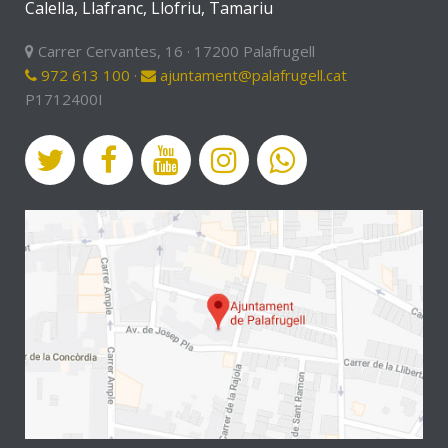
Calella, Llafranc, Llofriu, Tamariu
Carrer Cervantes, 16 · 17200 Palafrugell
972 613 100
·
ajuntament@palafrugell.cat
P1712400I