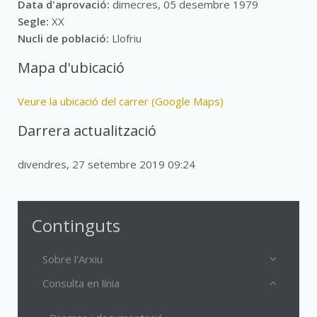
Data d'aprovació:
dimecres, 05 desembre 1979
Segle:
XX
Nucli de població:
Llofriu
Mapa d'ubicació
Veure la ubicació del carrer (Google Maps)
Darrera actualització
divendres, 27 setembre 2019 09:24
Continguts
Sobre l'Arxiu
Consulta en línia